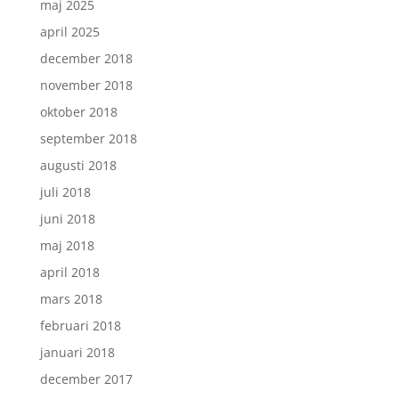
maj 2025
april 2025
december 2018
november 2018
oktober 2018
september 2018
augusti 2018
juli 2018
juni 2018
maj 2018
april 2018
mars 2018
februari 2018
januari 2018
december 2017