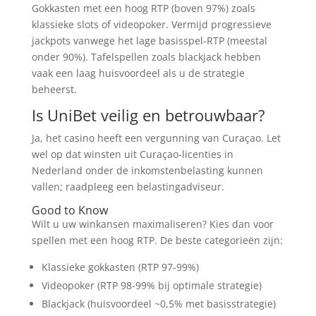
Gokkasten met een hoog RTP (boven 97%) zoals
klassieke slots of videopoker. Vermijd progressieve
jackpots vanwege het lage basisspel-RTP (meestal
onder 90%). Tafelspellen zoals blackjack hebben
vaak een laag huisvoordeel als u de strategie
beheerst.
Is UniBet veilig en betrouwbaar?
Ja, het casino heeft een vergunning van Curaçao. Let
wel op dat winsten uit Curaçao-licenties in
Nederland onder de inkomstenbelasting kunnen
vallen; raadpleeg een belastingadviseur.
Good to Know
Wilt u uw winkansen maximaliseren? Kies dan voor
spellen met een hoog RTP. De beste categorieën zijn:
Klassieke gokkasten (RTP 97-99%)
Videopoker (RTP 98-99% bij optimale strategie)
Blackjack (huisvoordeel ~0,5% met basisstrategie)