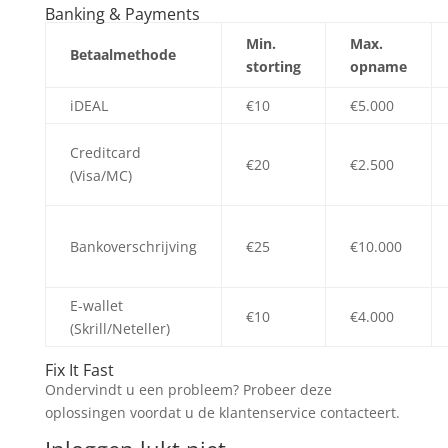
Banking & Payments
Min.
Max.
Betaalmethode
storting
opname
iDEAL
€10
€5.000
Creditcard
€20
€2.500
(Visa/MC)
Bankoverschrijving
€25
€10.000
E-wallet
€10
€4.000
(Skrill/Neteller)
Fix It Fast
Ondervindt u een probleem? Probeer deze
oplossingen voordat u de klantenservice contacteert.