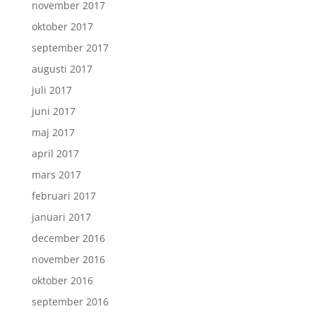
november 2017
oktober 2017
september 2017
augusti 2017
juli 2017
juni 2017
maj 2017
april 2017
mars 2017
februari 2017
januari 2017
december 2016
november 2016
oktober 2016
september 2016