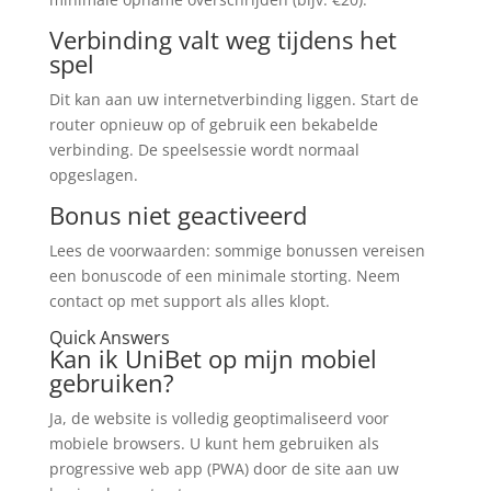
Verbinding valt weg tijdens het
spel
Dit kan aan uw internetverbinding liggen. Start de
router opnieuw op of gebruik een bekabelde
verbinding. De speelsessie wordt normaal
opgeslagen.
Bonus niet geactiveerd
Lees de voorwaarden: sommige bonussen vereisen
een bonuscode of een minimale storting. Neem
contact op met support als alles klopt.
Quick Answers
Kan ik UniBet op mijn mobiel
gebruiken?
Ja, de website is volledig geoptimaliseerd voor
mobiele browsers. U kunt hem gebruiken als
progressive web app (PWA) door de site aan uw