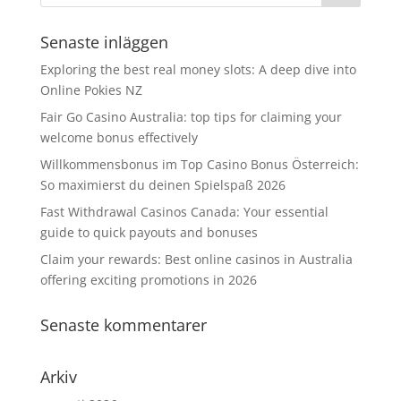
Senaste inläggen
Exploring the best real money slots: A deep dive into
Online Pokies NZ
Fair Go Casino Australia: top tips for claiming your
welcome bonus effectively
Willkommensbonus im Top Casino Bonus Österreich:
So maximierst du deinen Spielspaß 2026
Fast Withdrawal Casinos Canada: Your essential
guide to quick payouts and bonuses
Claim your rewards: Best online casinos in Australia
offering exciting promotions in 2026
Senaste kommentarer
Arkiv