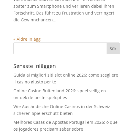
später zum Smartphone und verlieren dabei ihren
Fortschritt. Das führt zu Frustration und verringert
die Gewinnchancen....
« Äldre inlägg
Senaste inläggen
Guida ai migliori siti slot online 2026: come scegliere
il casino giusto per te
Online Casino Buitenland 2026: speel veilig en
ontdek de beste spelopties
Wie Ausländische Online Casinos in der Schweiz
sicheren Spielerschutz bieten
Melhores Casas de Apostas Portugal em 2026: o que
os jogadores precisam saber sobre