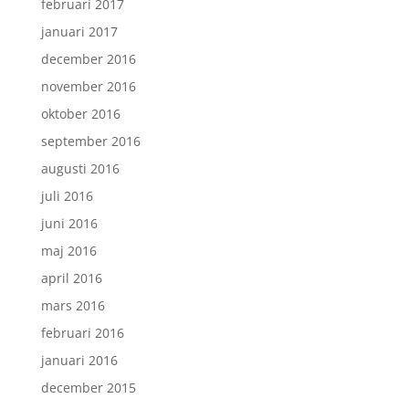
februari 2017
januari 2017
december 2016
november 2016
oktober 2016
september 2016
augusti 2016
juli 2016
juni 2016
maj 2016
april 2016
mars 2016
februari 2016
januari 2016
december 2015