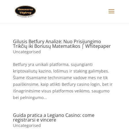
Gilusis Betfury Analizė: Nuo Prisijungimo
Trikčių iki Bonusų Matematikos | Whitepaper
Uncategorised
Betfury yra unikali platforma, sujungianti
kriptovaliutų kazino, lošimus ir staking galimybes.
Šiame išsamiame techniniame vadove mes ne tik
paaiškinsime, kaip atlikti Betfury casino login, bet ir
išnagrinėsime visus platformos veikimo, saugumo
bei pelningumo...
Guida pratica a Legiano Casino: come
registrarsi e vincere
Uncategorised