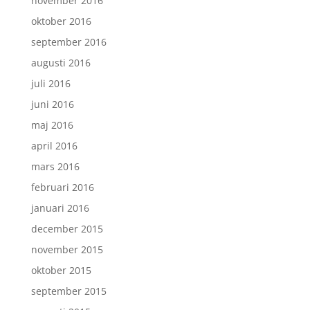
november 2016
oktober 2016
september 2016
augusti 2016
juli 2016
juni 2016
maj 2016
april 2016
mars 2016
februari 2016
januari 2016
december 2015
november 2015
oktober 2015
september 2015