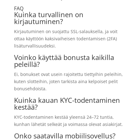
FAQ
Kuinka turvallinen on
kirjautuminen?
Kirjautuminen on suojattu SSL-salauksella, ja voit
ottaa käyttöön kaksivaiheisen todentamisen (2FA)
lisäturvallisuudeksi.
Voinko käyttää bonusta kaikilla
peleillä?
Ei, bonukset ovat usein rajoitettu tiettyihin peleihin,
kuten slotteihin, joten tarkista aina kelpoiset pelit
bonusehdoista.
Kuinka kauan KYC-todentaminen
kestää?
KYC-todentaminen kestää yleensä 24–72 tuntia,
kunhan lähetät selkeät ja voimassa olevat asiakirjat.
Onko saatavilla mobiilisovellus?