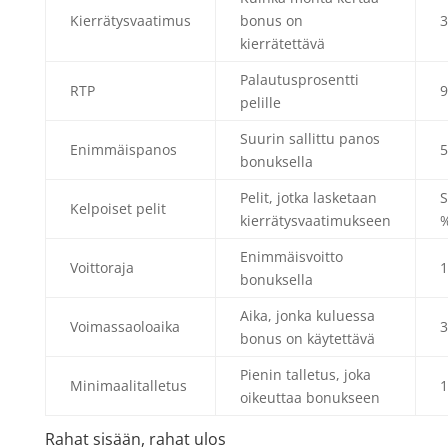
Kierrätysvaatimus
bonus on
3
kierrätettävä
Palautusprosentti
RTP
9
pelille
Suurin sallittu panos
Enimmäispanos
5
bonuksella
Pelit, jotka lasketaan
S
Kelpoiset pelit
kierrätysvaatimukseen
Enimmäisvoitto
Voittoraja
1
bonuksella
Aika, jonka kuluessa
Voimassaoloaika
3
bonus on käytettävä
Pienin talletus, joka
Minimaalitalletus
1
oikeuttaa bonukseen
Rahat sisään, rahat ulos