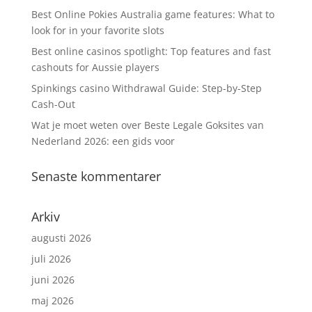
Best Online Pokies Australia game features: What to
look for in your favorite slots
Best online casinos spotlight: Top features and fast
cashouts for Aussie players
Spinkings casino Withdrawal Guide: Step-by-Step
Cash-Out
Wat je moet weten over Beste Legale Goksites van
Nederland 2026: een gids voor
Senaste kommentarer
Arkiv
augusti 2026
juli 2026
juni 2026
maj 2026