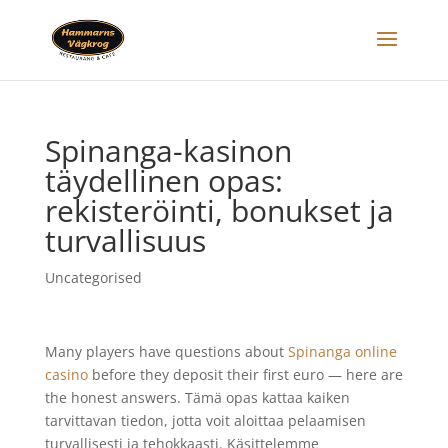
Spinanga-kasinon
täydellinen opas:
rekisteröinti, bonukset ja
turvallisuus
Uncategorised
Many players have questions about
Spinanga online
casino
before they deposit their first euro — here are
the honest answers. Tämä opas kattaa kaiken
tarvittavan tiedon, jotta voit aloittaa pelaamisen
turvallisesti ja tehokkaasti. Käsittelemme