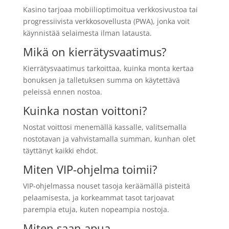
Kasino tarjoaa mobiilioptimoitua verkkosivustoa tai
progressiivista verkkosovellusta (PWA), jonka voit
käynnistää selaimesta ilman latausta.
Mikä on kierrätysvaatimus?
Kierrätysvaatimus tarkoittaa, kuinka monta kertaa
bonuksen ja talletuksen summa on käytettävä
peleissä ennen nostoa.
Kuinka nostan voittoni?
Nostat voittosi menemällä kassalle, valitsemalla
nostotavan ja vahvistamalla summan, kunhan olet
täyttänyt kaikki ehdot.
Miten VIP-ohjelma toimii?
VIP-ohjelmassa nouset tasoja keräämällä pisteitä
pelaamisesta, ja korkeammat tasot tarjoavat
parempia etuja, kuten nopeampia nostoja.
Miten saan apua