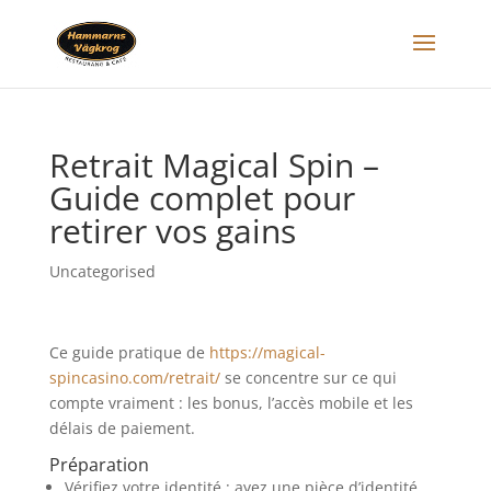
Retrait Magical Spin –
Guide complet pour
retirer vos gains
Uncategorised
Ce guide pratique de
https://magical-
spincasino.com/retrait/
se concentre sur ce qui
compte vraiment : les bonus, l’accès mobile et les
délais de paiement.
Préparation
Vérifiez votre identité : ayez une pièce d’identité