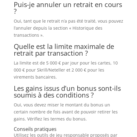
Puis-je annuler un retrait en cours
?
Oui, tant que le retrait n’a pas été traité, vous pouvez
l’annuler depuis la section « Historique des
transactions ».
Quelle est la limite maximale de
retrait par transaction ?
La limite est de 5 000 € par jour pour les cartes, 10
000 € pour Skrill/Neteller et 2 000 € pour les
virements bancaires.
Les gains issus d’un bonus sont-ils
soumis à des conditions ?
Oui, vous devez miser le montant du bonus un
certain nombre de fois avant de pouvoir retirer les
gains. Vérifiez les termes du bonus.
Conseils pratiques
Utilisez les outils de jeu responsable proposés par