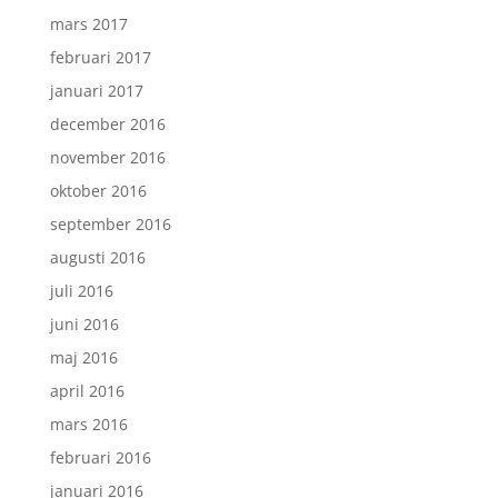
mars 2017
februari 2017
januari 2017
december 2016
november 2016
oktober 2016
september 2016
augusti 2016
juli 2016
juni 2016
maj 2016
april 2016
mars 2016
februari 2016
januari 2016