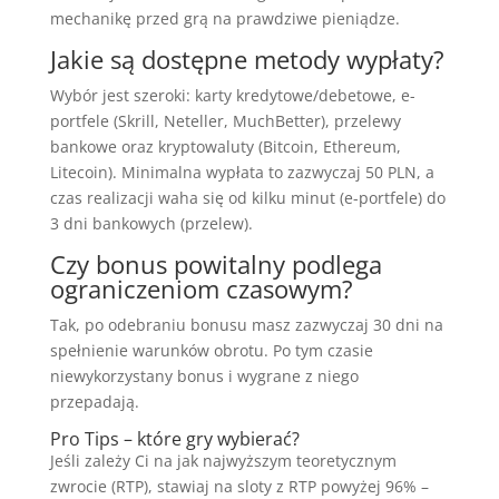
mechanikę przed grą na prawdziwe pieniądze.
Jakie są dostępne metody wypłaty?
Wybór jest szeroki: karty kredytowe/debetowe, e-
portfele (Skrill, Neteller, MuchBetter), przelewy
bankowe oraz kryptowaluty (Bitcoin, Ethereum,
Litecoin). Minimalna wypłata to zazwyczaj 50 PLN, a
czas realizacji waha się od kilku minut (e-portfele) do
3 dni bankowych (przelew).
Czy bonus powitalny podlega
ograniczeniom czasowym?
Tak, po odebraniu bonusu masz zazwyczaj 30 dni na
spełnienie warunków obrotu. Po tym czasie
niewykorzystany bonus i wygrane z niego
przepadają.
Pro Tips – które gry wybierać?
Jeśli zależy Ci na jak najwyższym teoretycznym
zwrocie (RTP), stawiaj na sloty z RTP powyżej 96% –