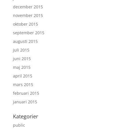
december 2015
november 2015
oktober 2015
september 2015
augusti 2015
juli 2015
juni 2015
maj 2015
april 2015
mars 2015
februari 2015
januari 2015
Kategorier
public