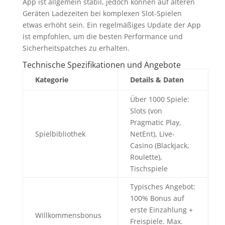
App ist allgemein stabil, jedoch können auf älteren
Geräten Ladezeiten bei komplexen Slot-Spielen
etwas erhöht sein. Ein regelmäßiges Update der App
ist empfohlen, um die besten Performance und
Sicherheitspatches zu erhalten.
Technische Spezifikationen und Angebote
Kategorie
Details & Daten
Über 1000 Spiele:
Slots (von
Pragmatic Play,
Spielbibliothek
NetEnt), Live-
Casino (Blackjack,
Roulette),
Tischspiele
Typisches Angebot:
100% Bonus auf
erste Einzahlung +
Willkommensbonus
Freispiele. Max.