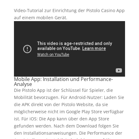
Video-Tutorial zur Einrichtung der Pistolo Casino App
auf einem mobilen Gerät.
Mobile App: Installation und Performance-
Analyse
Die Pistolo App ist der Schlüssel für Spieler, die
Mobilität bevorzugen. Für Android-Nutzer: Laden Sie
die APK direkt von der Pistolo Website, da sie
möglicherweise nicht im Google Play Store verfügbar
ist. Für iOS: Die App kann über den App Store
gefunden werden. Nach dem Download folgen Sie
den Installationsanweisungen. Die Performance der