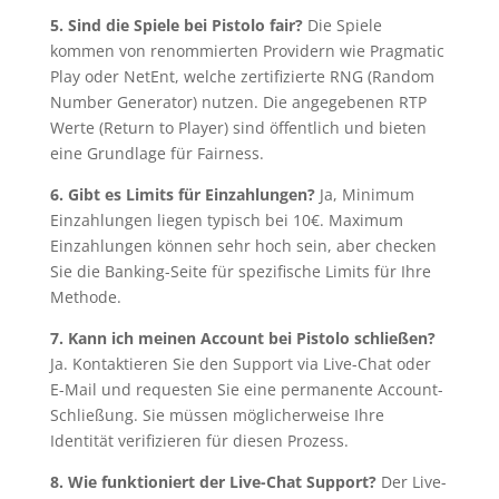
5. Sind die Spiele bei Pistolo fair?
Die Spiele
kommen von renommierten Providern wie Pragmatic
Play oder NetEnt, welche zertifizierte RNG (Random
Number Generator) nutzen. Die angegebenen RTP
Werte (Return to Player) sind öffentlich und bieten
eine Grundlage für Fairness.
6. Gibt es Limits für Einzahlungen?
Ja, Minimum
Einzahlungen liegen typisch bei 10€. Maximum
Einzahlungen können sehr hoch sein, aber checken
Sie die Banking-Seite für spezifische Limits für Ihre
Methode.
7. Kann ich meinen Account bei Pistolo schließen?
Ja. Kontaktieren Sie den Support via Live-Chat oder
E-Mail und requesten Sie eine permanente Account-
Schließung. Sie müssen möglicherweise Ihre
Identität verifizieren für diesen Prozess.
8. Wie funktioniert der Live-Chat Support?
Der Live-