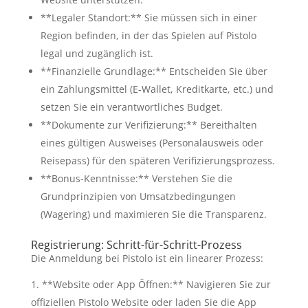
**Legaler Standort:** Sie müssen sich in einer
Region befinden, in der das Spielen auf Pistolo
legal und zugänglich ist.
**Finanzielle Grundlage:** Entscheiden Sie über
ein Zahlungsmittel (E-Wallet, Kreditkarte, etc.) und
setzen Sie ein verantwortliches Budget.
**Dokumente zur Verifizierung:** Bereithalten
eines gültigen Ausweises (Personalausweis oder
Reisepass) für den späteren Verifizierungsprozess.
**Bonus-Kenntnisse:** Verstehen Sie die
Grundprinzipien von Umsatzbedingungen
(Wagering) und maximieren Sie die Transparenz.
Registrierung: Schritt-für-Schritt-Prozess
Die Anmeldung bei Pistolo ist ein linearer Prozess:
**Website oder App Öffnen:** Navigieren Sie zur
offiziellen Pistolo Website oder laden Sie die App