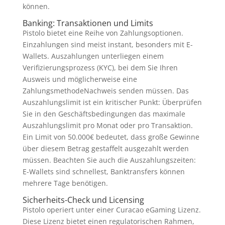
können.
Banking: Transaktionen und Limits
Pistolo bietet eine Reihe von Zahlungsoptionen.
Einzahlungen sind meist instant, besonders mit E-
Wallets. Auszahlungen unterliegen einem
Verifizierungsprozess (KYC), bei dem Sie Ihren
Ausweis und möglicherweise eine
ZahlungsmethodeNachweis senden müssen. Das
Auszahlungslimit ist ein kritischer Punkt: Überprüfen
Sie in den Geschäftsbedingungen das maximale
Auszahlungslimit pro Monat oder pro Transaktion.
Ein Limit von 50.000€ bedeutet, dass große Gewinne
über diesem Betrag gestaffelt ausgezahlt werden
müssen. Beachten Sie auch die Auszahlungszeiten:
E-Wallets sind schnellest, Banktransfers können
mehrere Tage benötigen.
Sicherheits-Check und Licensing
Pistolo operiert unter einer Curacao eGaming Lizenz.
Diese Lizenz bietet einen regulatorischen Rahmen,