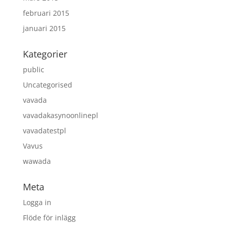
februari 2015
januari 2015
Kategorier
public
Uncategorised
vavada
vavadakasynoonlinepl
vavadatestpl
Vavus
wawada
Meta
Logga in
Flöde för inlägg