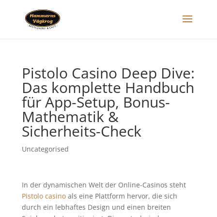
Pistolo Casino Deep Dive:
Das komplette Handbuch
für App-Setup, Bonus-
Mathematik &
Sicherheits-Check
Uncategorised
In der dynamischen Welt der Online-Casinos steht
Pistolo casino
als eine Plattform hervor, die sich
durch ein lebhaftes Design und einen breiten