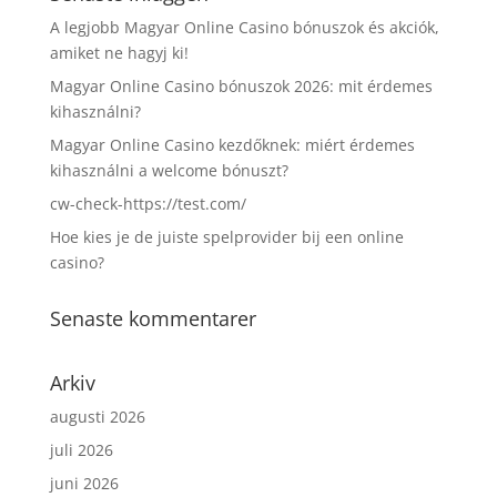
A legjobb Magyar Online Casino bónuszok és akciók,
amiket ne hagyj ki!
Magyar Online Casino bónuszok 2026: mit érdemes
kihasználni?
Magyar Online Casino kezdőknek: miért érdemes
kihasználni a welcome bónuszt?
cw-check-https://test.com/
Hoe kies je de juiste spelprovider bij een online
casino?
Senaste kommentarer
Arkiv
augusti 2026
juli 2026
juni 2026