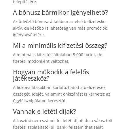
telepítésére.
A bónusz bármikor igényelhető?
Az üdvözlő bónusz általában az első befizetéskor
aktív, de később is lehetőség van más promóciók
igénybevételére.
Mi a minimális kifizetési összeg?
A minimális kifizetés általában 5 000 forint, de
fizetési módonként változhat.
Hogyan működik a felelős
játékeszköz?
A fiókbeállításokban korlátozhatod a befizetések
összegét, idejét, valamint önkizárást is kérhetsz az
ügyfélszolgálaton keresztül.
Vannak-e letéti díjak?
A kaszinó nem számol fel letéti díjat, de a választott
fizetési szolgáltató (pl. bank) felszámíthat saját