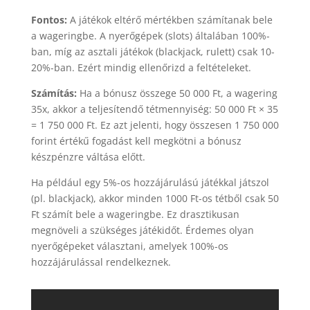
Fontos:
A játékok eltérő mértékben számítanak bele
a wageringbe. A nyerőgépek (slots) általában 100%-
ban, míg az asztali játékok (blackjack, rulett) csak 10-
20%-ban. Ezért mindig ellenőrizd a feltételeket.
Számítás:
Ha a bónusz összege 50 000 Ft, a wagering
35x, akkor a teljesítendő tétmennyiség: 50 000 Ft × 35
= 1 750 000 Ft. Ez azt jelenti, hogy összesen 1 750 000
forint értékű fogadást kell megkötni a bónusz
készpénzre váltása előtt.
Ha például egy 5%-os hozzájárulású játékkal játszol
(pl. blackjack), akkor minden 1000 Ft-os tétből csak 50
Ft számít bele a wageringbe. Ez drasztikusan
megnöveli a szükséges játékidőt. Érdemes olyan
nyerőgépeket választani, amelyek 100%-os
hozzájárulással rendelkeznek.