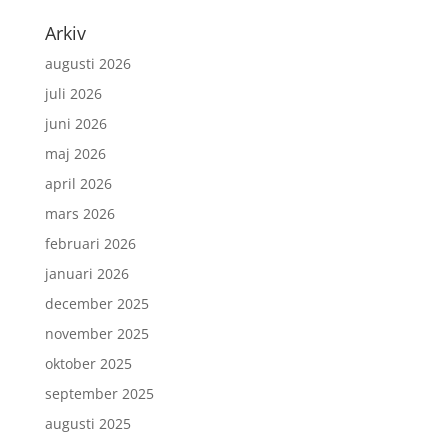
Arkiv
augusti 2026
juli 2026
juni 2026
maj 2026
april 2026
mars 2026
februari 2026
januari 2026
december 2025
november 2025
oktober 2025
september 2025
augusti 2025