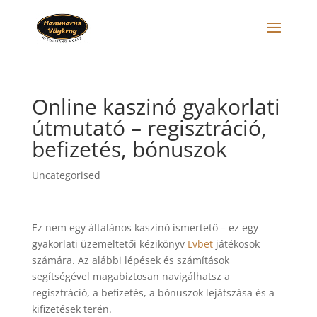
Online kaszinó gyakorlati
útmutató – regisztráció,
befizetés, bónuszok
Uncategorised
Ez nem egy általános kaszinó ismertető – ez egy
gyakorlati üzemeltetői kézikönyv
Lvbet
játékosok
számára. Az alábbi lépések és számítások
segítségével magabiztosan navigálhatsz a
regisztráció, a befizetés, a bónuszok lejátszása és a
kifizetések terén.