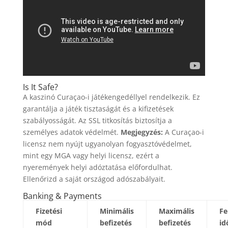
Is It Safe?
A kaszinó Curaçao-i játékengedéllyel rendelkezik. Ez
garantálja a játék tisztaságát és a kifizetések
szabályosságát. Az SSL titkosítás biztosítja a
személyes adatok védelmét.
Megjegyzés:
A Curaçao-i
licensz nem nyújt ugyanolyan fogyasztóvédelmet,
mint egy MGA vagy helyi licensz, ezért a
nyeremények helyi adóztatása előfordulhat.
Ellenőrizd a saját országod adószabályait.
Banking & Payments
Fizetési
Minimális
Maximális
Fe
mód
befizetés
befizetés
id