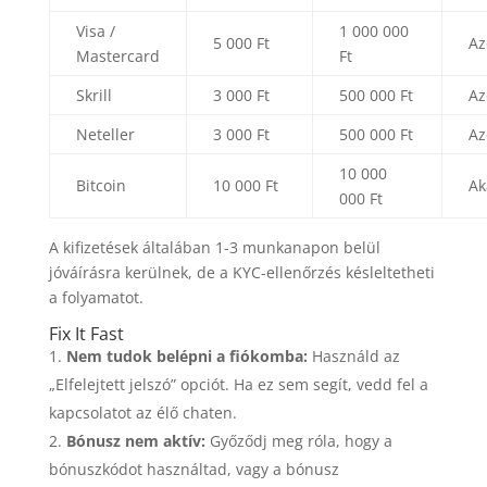
Visa /
1 000 000
5 000 Ft
Az
Mastercard
Ft
Skrill
3 000 Ft
500 000 Ft
Az
Neteller
3 000 Ft
500 000 Ft
Az
10 000
Bitcoin
10 000 Ft
Ak
000 Ft
A kifizetések általában 1-3 munkanapon belül
jóváírásra kerülnek, de a KYC-ellenőrzés késleltetheti
a folyamatot.
Fix It Fast
Nem tudok belépni a fiókomba:
Használd az
„Elfelejtett jelszó” opciót. Ha ez sem segít, vedd fel a
kapcsolatot az élő chaten.
Bónusz nem aktív:
Győződj meg róla, hogy a
bónuszkódot használtad, vagy a bónusz