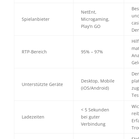
Bes
NetEnt,
und
Spielanbieter
Microgaming,
cas
Play’n GO
De
Hil
ma
RTP-Bereich
95% – 97%
Ana
Gel
Dem
Desktop, Mobile
pla
Unterstützte Geräte
(iOS/Android)
zug
Tes
Wic
< 5 Sekunden
rei
Ladezeiten
bei guter
Erf
Verbindung
Tro
Ste