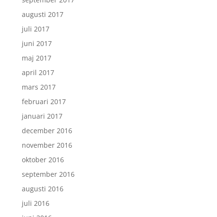
augusti 2017
juli 2017
juni 2017
maj 2017
april 2017
mars 2017
februari 2017
januari 2017
december 2016
november 2016
oktober 2016
september 2016
augusti 2016
juli 2016