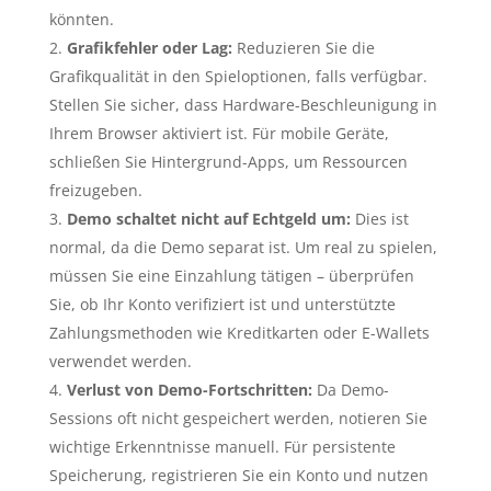
könnten.
Grafikfehler oder Lag:
Reduzieren Sie die
Grafikqualität in den Spieloptionen, falls verfügbar.
Stellen Sie sicher, dass Hardware-Beschleunigung in
Ihrem Browser aktiviert ist. Für mobile Geräte,
schließen Sie Hintergrund-Apps, um Ressourcen
freizugeben.
Demo schaltet nicht auf Echtgeld um:
Dies ist
normal, da die Demo separat ist. Um real zu spielen,
müssen Sie eine Einzahlung tätigen – überprüfen
Sie, ob Ihr Konto verifiziert ist und unterstützte
Zahlungsmethoden wie Kreditkarten oder E-Wallets
verwendet werden.
Verlust von Demo-Fortschritten:
Da Demo-
Sessions oft nicht gespeichert werden, notieren Sie
wichtige Erkenntnisse manuell. Für persistente
Speicherung, registrieren Sie ein Konto und nutzen