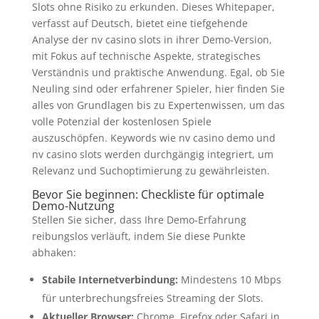
Slots ohne Risiko zu erkunden. Dieses Whitepaper,
verfasst auf Deutsch, bietet eine tiefgehende
Analyse der nv casino slots in ihrer Demo-Version,
mit Fokus auf technische Aspekte, strategisches
Verständnis und praktische Anwendung. Egal, ob Sie
Neuling sind oder erfahrener Spieler, hier finden Sie
alles von Grundlagen bis zu Expertenwissen, um das
volle Potenzial der kostenlosen Spiele
auszuschöpfen. Keywords wie nv casino demo und
nv casino slots werden durchgängig integriert, um
Relevanz und Suchoptimierung zu gewährleisten.
Bevor Sie beginnen: Checkliste für optimale
Demo-Nutzung
Stellen Sie sicher, dass Ihre Demo-Erfahrung
reibungslos verläuft, indem Sie diese Punkte
abhaken:
Stabile Internetverbindung:
Mindestens 10 Mbps
für unterbrechungsfreies Streaming der Slots.
Aktueller Browser:
Chrome, Firefox oder Safari in