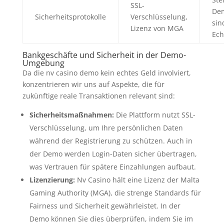
SSL-
Dem
Sicherheitsprotokolle
Verschlüsselung,
sin
Lizenz von MGA
Ech
Bankgeschäfte und Sicherheit in der Demo-
Umgebung
Da die nv casino demo kein echtes Geld involviert,
konzentrieren wir uns auf Aspekte, die für
zukünftige reale Transaktionen relevant sind:
Sicherheitsmaßnahmen:
Die Plattform nutzt SSL-
Verschlüsselung, um Ihre persönlichen Daten
während der Registrierung zu schützen. Auch in
der Demo werden Login-Daten sicher übertragen,
was Vertrauen für spätere Einzahlungen aufbaut.
Lizenzierung:
Nv Casino hält eine Lizenz der Malta
Gaming Authority (MGA), die strenge Standards für
Fairness und Sicherheit gewährleistet. In der
Demo können Sie dies überprüfen, indem Sie im