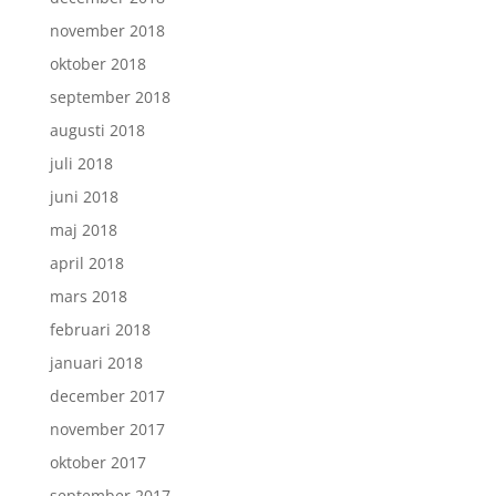
november 2018
oktober 2018
september 2018
augusti 2018
juli 2018
juni 2018
maj 2018
april 2018
mars 2018
februari 2018
januari 2018
december 2017
november 2017
oktober 2017
september 2017