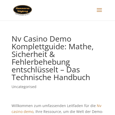
Nv Casino Demo
Komplettguide: Mathe,
Sicherheit &
Fehlerbehebung
entschlüsselt – Das
Technische Handbuch
Uncategorised
Willkommen zum umfassenden Leitfaden für die
Nv
casino demo
, Ihre Ressource, um die Welt der Demo-