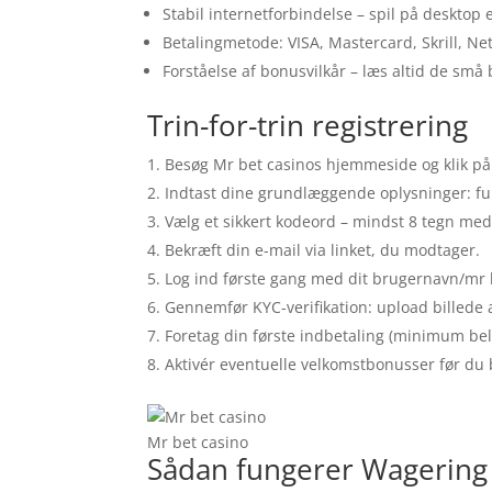
Stabil internetforbindelse – spil på desktop 
Betalingmetode: VISA, Mastercard, Skrill, Net
Forståelse af bonusvilkår – læs altid de små
Trin-for-trin registrering
Besøg Mr bet casinos hjemmeside og klik på ’R
Indtast dine grundlæggende oplysninger: ful
Vælg et sikkert kodeord – mindst 8 tegn med 
Bekræft din e-mail via linket, du modtager.
Log ind første gang med dit brugernavn/mr 
Gennemfør KYC-verifikation: upload billede a
Foretag din første indbetaling (minimum belø
Aktivér eventuelle velkomstbonusser før du 
Mr bet casino
Sådan fungerer Wagering