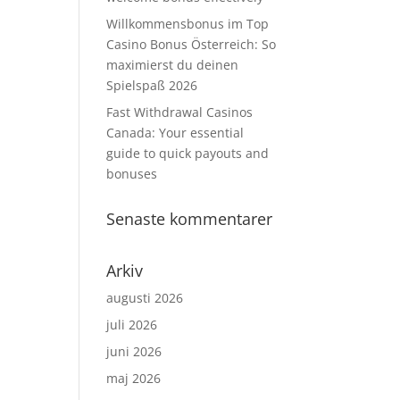
Willkommensbonus im Top
Casino Bonus Österreich: So
maximierst du deinen
Spielspaß 2026
Fast Withdrawal Casinos
Canada: Your essential
guide to quick payouts and
bonuses
Senaste kommentarer
Arkiv
augusti 2026
juli 2026
juni 2026
maj 2026