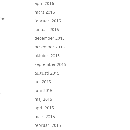
april 2016
mars 2016
for
februari 2016
januari 2016
december 2015
november 2015
oktober 2015
september 2015
augusti 2015
juli 2015
juni 2015
,
maj 2015
april 2015
mars 2015
februari 2015