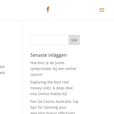
Senaste inläggen
Hoe kies je de juiste
tid
spelprovider bij een online
bets
casino?
Exploring the best real
money slots: A deep dive
into Online Pokies NZ
Fair Go Casino Australia: top
tips for claiming your
welcome bonus effectively