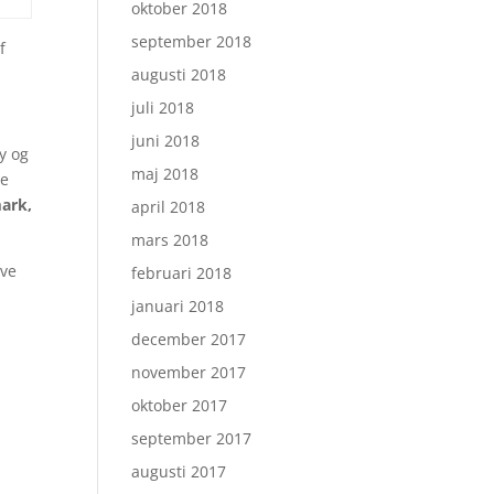
oktober 2018
september 2018
f
augusti 2018
juli 2018
juni 2018
y og
maj 2018
ge
mark,
april 2018
mars 2018
ive
februari 2018
januari 2018
december 2017
november 2017
oktober 2017
september 2017
augusti 2017