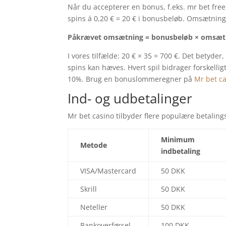
Når du accepterer en bonus, f.eks. mr bet free
spins á 0,20 € = 20 € i bonusbeløb. Omsætning
Påkrævet omsætning = bonusbeløb × omsæt
I vores tilfælde: 20 € × 35 = 700 €. Det betyder,
spins kan hæves. Hvert spil bidrager forskelli
10%. Brug en bonuslommeregner på
Mr bet c
Ind- og udbetalinger
Mr bet casino tilbyder flere populære betaling
Minimum
Metode
indbetaling
VISA/Mastercard
50 DKK
Skrill
50 DKK
Neteller
50 DKK
Bankoverførsel
100 DKK