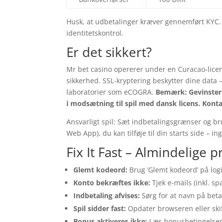
Husk, at udbetalinger kræver gennemført KYC. 
identitetskontrol.
Er det sikkert?
Mr bet casino opererer under en Curacao-licens
sikkerhed. SSL-kryptering beskytter dine data 
laboratorier som eCOGRA.
Bemærk: Gevinster 
i modsætning til spil med dansk licens. Konta
Ansvarligt spil: Sæt indbetalingsgrænser og br
Web App), du kan tilføje til din starts side – 
Fix It Fast – Almindelige 
Glemt kodeord:
Brug ’Glemt kodeord’ på log
Konto bekræftes ikke:
Tjek e-mails (inkl. sp
Indbetaling afvises:
Sørg for at navn på bet
Spil sidder fast:
Opdater browseren eller ski
Bonus aktiveres ikke:
Læs bonusbetingelser