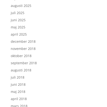
augusti 2025
juli 2025
juni 2025
maj 2025
april 2025
december 2018
november 2018
oktober 2018
september 2018
augusti 2018
juli 2018
juni 2018
maj 2018
april 2018
mars 2018