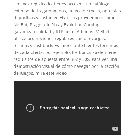
Una vez registrado, tienes acceso a un catálogo
extenso de tragamonedas, juegos de mesa, apuestas
deportivas y casino en vivo. Los proveedores como
NetEnt, Pragmatic Play y Evolution Gaming
garantizan calidad y RTP justo. Además, Melbet
ofrece promociones regulares como recargas,
torneos y cashback. Es importante leer los términos
de cada oferta; por ejemplo, los bonos suelen tener
requisitos de apuesta entre 30x y 50x. Para ver una
demostración visual de cómo navegar por la sección
de juegos, mira este video: