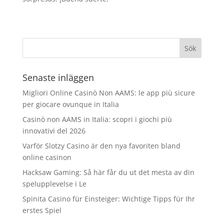
Senaste inläggen
Migliori Online Casinò Non AAMS: le app più sicure
per giocare ovunque in Italia
Casinò non AAMS in Italia: scopri i giochi più
innovativi del 2026
Varför Slotzy Casino är den nya favoriten bland
online casinon
Hacksaw Gaming: Så här får du ut det mesta av din
spelupplevelse i Le
Spinita Casino für Einsteiger: Wichtige Tipps für Ihr
erstes Spiel