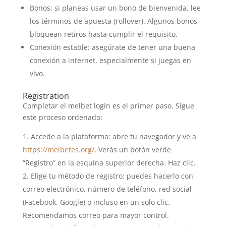
Bonos: si planeas usar un bono de bienvenida, lee
los términos de apuesta (rollover). Algunos bonos
bloquean retiros hasta cumplir el requisito.
Conexión estable: asegúrate de tener una buena
conexión a internet, especialmente si juegas en
vivo.
Registration
Completar el melbet login es el primer paso. Sigue
este proceso ordenado:
Accede a la plataforma: abre tu navegador y ve a
https://melbetes.org/
. Verás un botón verde
“Registro” en la esquina superior derecha. Haz clic.
Elige tu método de registro: puedes hacerlo con
correo electrónico, número de teléfono, red social
(Facebook, Google) o incluso en un solo clic.
Recomendamos correo para mayor control.