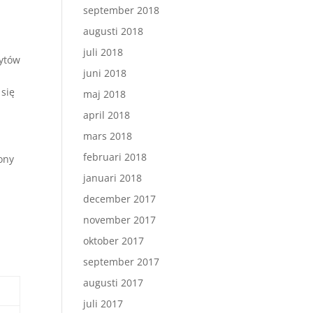
september 2018
augusti 2018
juli 2018
zytów
juni 2018
.
się
maj 2018
april 2018
mars 2018
februari 2018
ony
januari 2018
december 2017
november 2017
oktober 2017
september 2017
augusti 2017
juli 2017