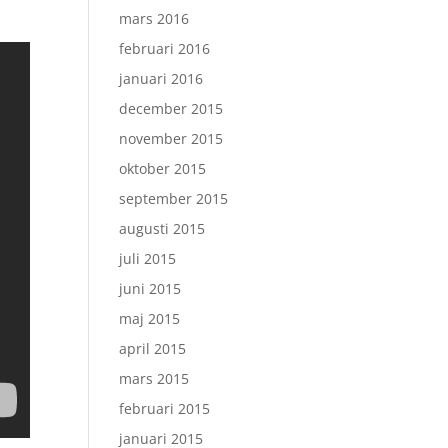
mars 2016
februari 2016
januari 2016
december 2015
november 2015
oktober 2015
september 2015
augusti 2015
juli 2015
juni 2015
maj 2015
april 2015
mars 2015
februari 2015
januari 2015