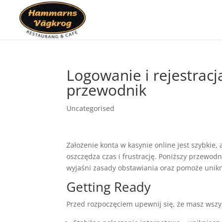
Logowanie i rejestracj
przewodnik
Uncategorised
Założenie konta w kasynie online jest szybkie,
oszczędza czas i frustrację. Poniższy przewodn
wyjaśni zasady obstawiania oraz pomoże uni
Getting Ready
Przed rozpoczęciem upewnij się, że masz wszy