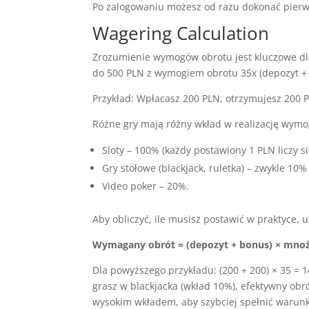
Po zalogowaniu możesz od razu dokonać pierws
Wagering Calculation
Zrozumienie wymogów obrotu jest kluczowe dl
do 500 PLN z wymogiem obrotu 35x (depozyt +
Przykład: Wpłacasz 200 PLN, otrzymujesz 200 P
Różne gry mają różny wkład w realizację wymo
Sloty – 100% (każdy postawiony 1 PLN liczy si
Gry stołowe (blackjack, ruletka) – zwykle 10%
Video poker – 20%.
Aby obliczyć, ile musisz postawić w praktyce, u
Wymagany obrót = (depozyt + bonus) × mno
Dla powyższego przykładu: (200 + 200) × 35 = 14
grasz w blackjacka (wkład 10%), efektywny obró
wysokim wkładem, aby szybciej spełnić warunk