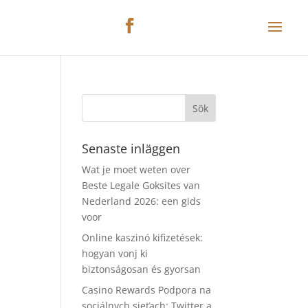
Senaste inläggen
Wat je moet weten over
Beste Legale Goksites van
,
Nederland 2026: een gids
voor
Online kaszinó kifizetések:
hogyan vonj ki
biztonságosan és gyorsan
Casino Rewards Podpora na
sociálnych sieťach: Twitter a