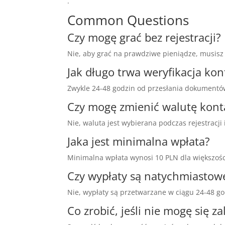
.
Common Questions
Czy mogę grać bez rejestracji?
Nie, aby grać na prawdziwe pieniądze, musisz 
Jak długo trwa weryfikacja kon
Zwykle 24-48 godzin od przesłania dokumentó
Czy mogę zmienić walutę konta
Nie, waluta jest wybierana podczas rejestracji
Jaka jest minimalna wpłata?
Minimalna wpłata wynosi 10 PLN dla większoś
Czy wypłaty są natychmiastow
Nie, wypłaty są przetwarzane w ciągu 24-48 go
Co zrobić, jeśli nie mogę się z