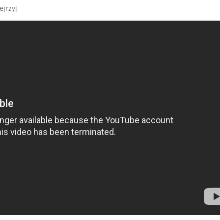
ejrzyj