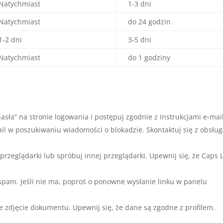
Natychmiast
1-3 dni
Natychmiast
do 24 godzin
1-2 dni
3-5 dni
Natychmiast
do 1 godziny
sła” na stronie logowania i postępuj zgodnie z instrukcjami e-mail
l w poszukiwaniu wiadomości o blokadzie. Skontaktuj się z obsłu
zeglądarki lub spróbuj innej przeglądarki. Upewnij się, że Caps 
pam. Jeśli nie ma, poproś o ponowne wysłanie linku w panelu
e zdjęcie dokumentu. Upewnij się, że dane są zgodne z profilem.