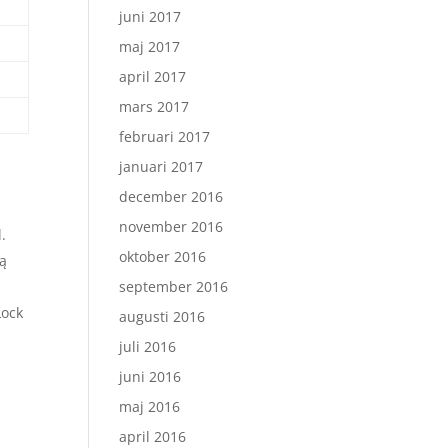
juni 2017
maj 2017
april 2017
mars 2017
februari 2017
januari 2017
december 2016
november 2016
.
oktober 2016
gą
september 2016
Lock
augusti 2016
juli 2016
juni 2016
maj 2016
april 2016