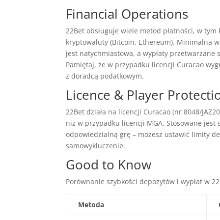
Financial Operations
22Bet obsługuje wiele metod płatności, w tym ka
kryptowaluty (Bitcoin, Ethereum). Minimalna 
jest natychmiastowa, a wypłaty przetwarzane są
Pamiętaj, że w przypadku licencji Curacao w
z doradcą podatkowym.
Licence & Player Protecti
22Bet działa na licencji Curacao (nr 8048/JAZ
niż w przypadku licencji MGA. Stosowane jest
odpowiedzialną grę – możesz ustawić limity de
samowykluczenie.
Good to Know
Porównanie szybkości depozytów i wypłat w 22
Metoda