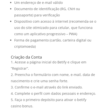
Um endereço de e-mail válido
Documento de identificação (RG, CNH ou
passaporte) para verificação
Dispositivo com acesso à internet (recomenda-se o
uso do site otimizado para celular, que funciona
como um aplicativo progressivo – PWA)
Forma de pagamento (cartão, carteira digital ou
criptomoeda)
Criação da Conta
Acesse a página inicial do Betify e clique em
”Registrar”.
Preencha o formulário com nome, e-mail, data de
nascimento e crie uma senha forte.
Confirme o e-mail através do link enviado.
Complete o perfil com dados pessoais e endereço.
Faça o primeiro depósito para ativar o betify
casino bonus.