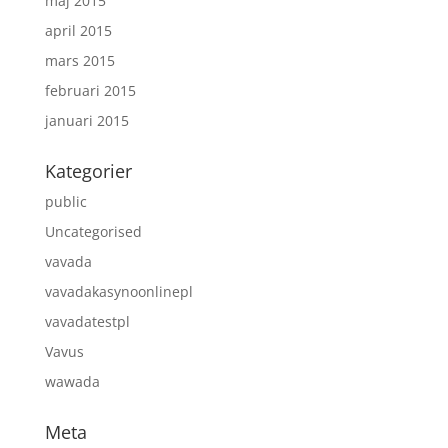
maj 2015
april 2015
mars 2015
februari 2015
januari 2015
Kategorier
public
Uncategorised
vavada
vavadakasynoonlinepl
vavadatestpl
Vavus
wawada
Meta