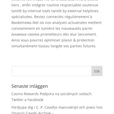
tiers , enfin intégrer routine responsable soutenue
tantôt by internal tools tantôt by external helplines
spécialisées​. Restez connectés régulièrement à
Basketnews.Net où nos analyses actualisées mettent
constamment ​en lumière ​les nouveautés parmi
nouveaux casinos
prometteurs dès leur lancement.​
Ainsi vous pourrez optimiser plaisir & protection
simultanément toutau long​de vos parties futures.​
Senaste inläggen
Casino Rewards Podpora na sociálnych sieťach:
Twitter a Facebook
Fördjupa dig i C. P. Cavafys manuskript och poesi hos
Onassis Cavafy Archive –