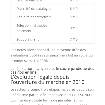
Licence officielle
9 /10
Diversité du catalogue
8 /10
Rapidité dépôt/retrait
7 /10
Sélection méthodes
8 /10
paiement
Support client
7 /10
Ces notes proviennent d’une moyenne tirée des
évaluations publiées sur
Basketnews.Net
au cours du
premier semestre 2026.
La législation française et le cadre juridique des
casinos en line
L’évolution légale depuis
l’ouverture du marché en 2010
Le secteur a connu trois étapes majeures depuis son
libéralisme partiel débutant avec la loi LOPPSI‑2009
qui interdisait toute forme de jeu internet non