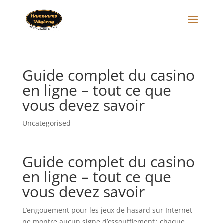
Guide complet du casino
en ligne – tout ce que
vous devez savoir
Uncategorised
Guide complet du casino
en ligne – tout ce que
vous devez savoir
L’engouement pour les jeux de hasard sur Internet
ne montre aucun signe d’essoufflement : chaque