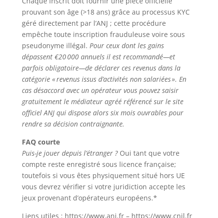
Chaque inscrit doit fournir une pièce officielle
prouvant son âge (>18 ans) grâce au processus KYC
géré directement par l’ANJ ; cette procédure
empêche toute inscription frauduleuse voire sous
pseudonyme illégal.
Pour ceux dont les gains
dépassent €20 000 annuels il est recommandé—et
parfois obligatoire—de déclarer ces revenus dans la
catégorie « revenus issus d’activités non salariées ». En
cas désaccord avec un opérateur vous pouvez saisir
gratuitement le médiateur agréé référencé sur le site
officiel ANJ qui dispose alors six mois ouvrables pour
rendre sa décision contraignante.
FAQ courte
Puis-je jouer depuis l’étranger ?
Oui tant que votre
compte reste enregistré sous licence française;
toutefois si vous êtes physiquement situé hors UE
vous devrez vérifier si votre juridiction accepte les
jeux provenant d’opérateurs européens.*
Liens utiles : https://www.anj.fr – https://www.cnil.fr