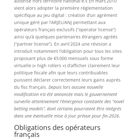
autorisé hors territoire national·e.s En mars 2010
vient alors adopter la première réglementation
spécifique au jeu digital : création d’un agrément
unique géré par l’ARJEL/ANJ permettant aux
opérateurs français exclusifs (“operator license”)
ainsi qu’à quelques partenaires étrangers agréés
(“partner license”). En avril 2024 une révision a
introduit notamment l’obligation pour tous les sites
proposant plus de €5 000 mensuels sous forme
virtuelle (« high rollers ») d’afficher clairement leur
politique fiscale afin que leurs contribuables
puissent déclarer correctement leurs gains auprès
du fisc français.
Depuis lors aucune nouvelle
modification n’a été annoncée mais le gouvernement
surveille attentivement l’émergence constante des “novel
betting models”, dont certains pourraient être intégrés
dans une éventuelle mise à jour prévue pour fin‑2026.
Obligations des opérateurs
français