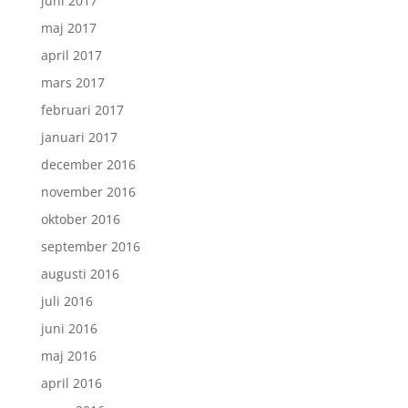
juni 2017
maj 2017
april 2017
mars 2017
februari 2017
januari 2017
december 2016
november 2016
oktober 2016
september 2016
augusti 2016
juli 2016
juni 2016
maj 2016
april 2016