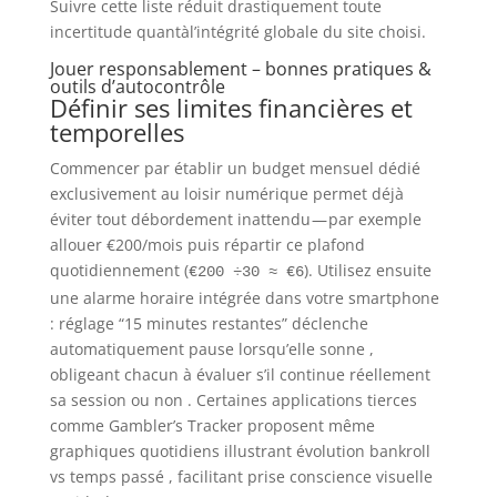
Suivre cette liste réduit drastiquement toute
incertitude quantàl’intégrité globale du site choisi.
Jouer responsablement – bonnes pratiques &
outils d’autocontrôle
Définir ses limites financières et
temporelles
Commencer par établir un budget mensuel dédié
exclusivement au loisir numérique permet déjà
éviter tout débordement inattendu — par exemple
allouer €200/mois puis répartir ce plafond
quotidiennement (
). Utilisez ensuite
€200 ÷30 ≈ €6
une alarme horaire intégrée dans votre smartphone
: réglage “15 minutes restantes” déclenche
automatiquement pause lorsqu’elle sonne ,
obligeant chacun à évaluer s’il continue réellement
sa session ou non . Certaines applications tierces
comme Gambler’s Tracker proposent même
graphiques quotidiens illustrant évolution bankroll
vs temps passé , facilitant prise conscience visuelle