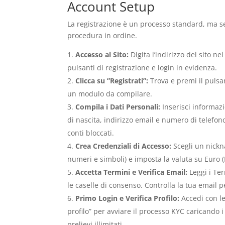
Account Setup
La registrazione è un processo standard, ma se
procedura in ordine.
Accesso al Sito:
Digita l’indirizzo del sito 
pulsanti di registrazione e login in evidenza.
Clicca su ”Registrati”:
Trova e premi il pulsan
un modulo da compilare.
Compila i Dati Personali:
Inserisci informaz
di nascita, indirizzo email e numero di telefon
conti bloccati.
Crea Credenziali di Accesso:
Scegli un nickn
numeri e simboli) e imposta la valuta su Euro 
Accetta Termini e Verifica Email:
Leggi i Ter
le caselle di consenso. Controlla la tua email per
Primo Login e Verifica Profilo:
Accedi con le
profilo” per avviare il processo KYC caricand
prelievi illimitati.