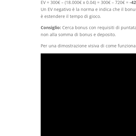
EV = 300€ – (18.000€ x 0.04) = 300€ – 720€ =
-4
Un EV negativo è la norma e indica che il bonu
è estendere il tempo di gioco.
Consiglio:
Cerca bonus con requisiti di puntata
non alla somma di bonus e deposito.
Per una dimostrazione visiva di come funziona