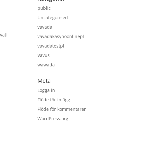
public
Uncategorised
vavada
vati
vavadakasynoonlinepl
vavadatestpl
Vavus
wawada
Meta
Logga in
Flöde för inlägg
Flöde för kommentarer
WordPress.org