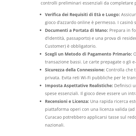
controlli preliminari essenziali da completare 
Verifica dei Requisiti di Età e Luogo:
Assicura
gioco d’azzardo online è permesso. I casinò so
Documenti a Portata di Mano:
Prepara in fo
d’identità, passaporto) e una prova di reside
Customer) è obbligatorio.
Scegli un Metodo di Pagamento Primario:
O
transazione bassi. Le carte prepagate o gli e
Sicurezza della Connessione:
Controlla che t
privata. Evita reti Wi-Fi pubbliche per le tran
Imposta Aspettative Realistiche:
Definisci u
spese essenziali. Il gioco deve essere un int
Recensioni e Licenza:
Una rapida ricerca este
piattaforma operi con una licenza valida (ad
Curacao potrebbero applicarsi tasse sul redd
nazionali.