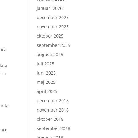
januari 2026
december 2025
november 2025
i
oktober 2025
september 2025
rirà
augusti 2025
juli 2025
data
juni 2025
 di
maj 2025
april 2025
december 2018
punta
november 2018
oktober 2018
a
september 2018
care
augusti 2018