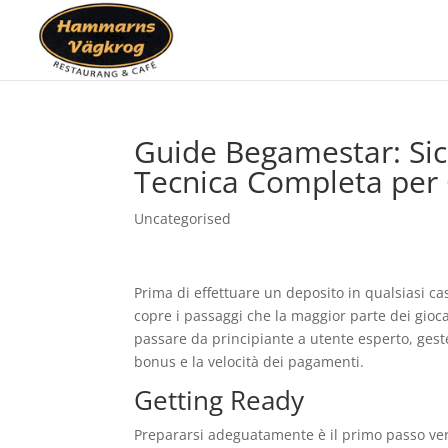
Guide Begamestar: Sicu
Tecnica Completa per G
Uncategorised
Prima di effettuare un deposito in qualsiasi ca
copre i passaggi che la maggior parte dei gioc
passare da principiante a utente esperto, gesten
bonus e la velocità dei pagamenti.
Getting Ready
Prepararsi adeguatamente è il primo passo vers