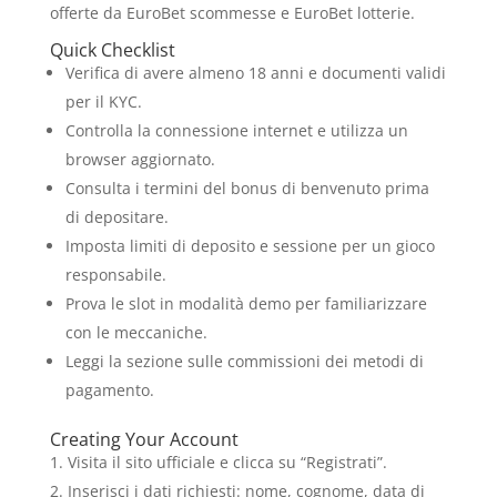
offerte da EuroBet scommesse e EuroBet lotterie.
Quick Checklist
Verifica di avere almeno 18 anni e documenti validi
per il KYC.
Controlla la connessione internet e utilizza un
browser aggiornato.
Consulta i termini del bonus di benvenuto prima
di depositare.
Imposta limiti di deposito e sessione per un gioco
responsabile.
Prova le slot in modalità demo per familiarizzare
con le meccaniche.
Leggi la sezione sulle commissioni dei metodi di
pagamento.
Creating Your Account
Visita il sito ufficiale e clicca su “Registrati”.
Inserisci i dati richiesti: nome, cognome, data di