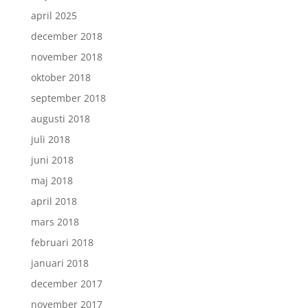
april 2025
december 2018
november 2018
oktober 2018
september 2018
augusti 2018
juli 2018
juni 2018
maj 2018
april 2018
mars 2018
februari 2018
januari 2018
december 2017
november 2017