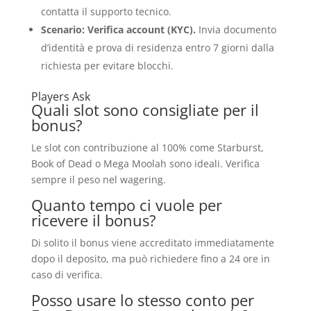
contatta il supporto tecnico.
Scenario: Verifica account (KYC).
Invia documento
d’identità e prova di residenza entro 7 giorni dalla
richiesta per evitare blocchi.
Players Ask
Quali slot sono consigliate per il
bonus?
Le slot con contribuzione al 100% come Starburst,
Book of Dead o Mega Moolah sono ideali. Verifica
sempre il peso nel wagering.
Quanto tempo ci vuole per
ricevere il bonus?
Di solito il bonus viene accreditato immediatamente
dopo il deposito, ma può richiedere fino a 24 ore in
caso di verifica.
Posso usare lo stesso conto per