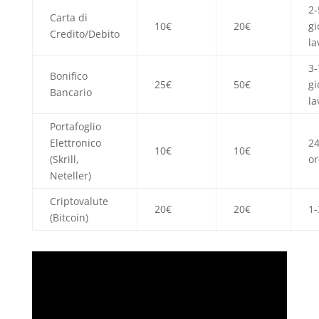
2-
Carta di
10€
20€
gi
Credito/Debito
la
3-
Bonifico
25€
50€
gi
Bancario
la
Portafoglio
Elettronico
24
10€
10€
(Skrill,
or
Neteller)
Criptovalute
20€
20€
1-
(Bitcoin)