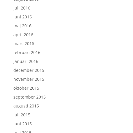
juli 2016
juni 2016
maj 2016
april 2016
mars 2016
februari 2016
januari 2016
december 2015
november 2015
oktober 2015
september 2015
augusti 2015
juli 2015
juni 2015
maj 2015