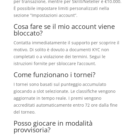
per transazione, mentre per Skrill/Neteller è €10.000.
È possibile impostare limiti personalizzati nella
sezione ”Impostazioni account”.
Cosa fare se il mio account viene
bloccato?
Contatta immediatamente il supporto per scoprire il
motivo. Di solito è dovuto a documenti KYC non
completati o a violazione dei termini. Segui le
istruzioni fornite per sbloccare l’account.
Come funzionano i tornei?
I tornei sono basati sul punteggio accumulato
giocando a slot selezionate. Le classifiche vengono
aggiornate in tempo reale. I premi vengono
accreditati automaticamente entro 72 ore dalla fine
del torneo.
Posso giocare in modalità
provvisoria?