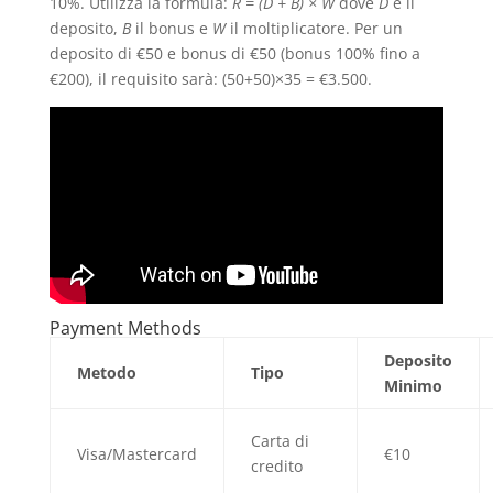
10%. Utilizza la formula:
R = (D + B) × W
dove
D
è il
deposito,
B
il bonus e
W
il moltiplicatore. Per un
deposito di €50 e bonus di €50 (bonus 100% fino a
€200), il requisito sarà: (50+50)×35 = €3.500.
Payment Methods
Deposito
Metodo
Tipo
Minimo
Carta di
Visa/Mastercard
€10
credito