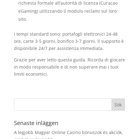
richiesta formale all’autorità di licenza (Curacao
eGaming) utilizzando il modulo reclami sul loro
sito.
I tempi standard sono: portafogli elettronici 24-48
ore, carte 3-5 giorni, bonifico 3-7 giorni. Il supporto è
disponibile 24/7 per assistenza immediata.
Grazie per aver letto questa guida. Ricorda di giocare
in modo responsabile e di non superare mai i tuoi
limiti economici.
Senaste inläggen
A legjobb Magyar Online Casino bónuszok és akciók,