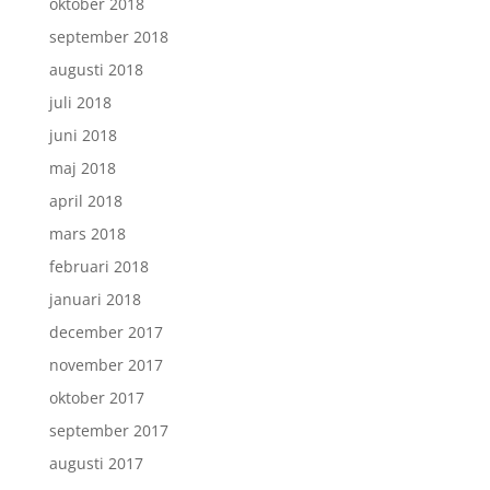
oktober 2018
september 2018
augusti 2018
juli 2018
juni 2018
maj 2018
april 2018
mars 2018
februari 2018
januari 2018
december 2017
november 2017
oktober 2017
september 2017
augusti 2017