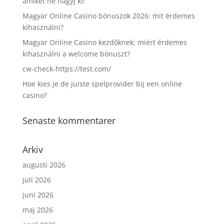
amiket ne hagyj ki!
Magyar Online Casino bónuszok 2026: mit érdemes
kihasználni?
Magyar Online Casino kezdőknek: miért érdemes
kihasználni a welcome bónuszt?
cw-check-https://test.com/
Hoe kies je de juiste spelprovider bij een online
casino?
Senaste kommentarer
Arkiv
augusti 2026
juli 2026
juni 2026
maj 2026