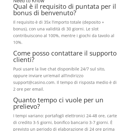
Need to Know
Qual è il requisito di puntata per il
bonus di benvenuto?
Il requisito è di 35x l’importo totale (deposito +
bonus), con una validità di 30 giorni. Le slot
contribuiscono al 100%, mentre i giochi da tavolo al
10%.
Come posso contattare il supporto
clienti?
Puoi usare la live chat disponibile 24/7 sul sito,
oppure inviare un’email all’indirizzo
support@casino.com. Il tempo di risposta medio è di
2 ore per email.
Quanto tempo ci vuole per un
prelievo?
I tempi variano: portafogli elettronici 24-48 ore, carte
di credito 3-5 giorni, bonifico bancario 3-7 giorni. È
previsto un periodo di elaborazione di 24 ore prima