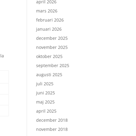
april 2026
mars 2026
februari 2026
januari 2026
december 2025
november 2025
lla
oktober 2025
september 2025
augusti 2025
juli 2025
juni 2025
maj 2025
april 2025
december 2018
november 2018