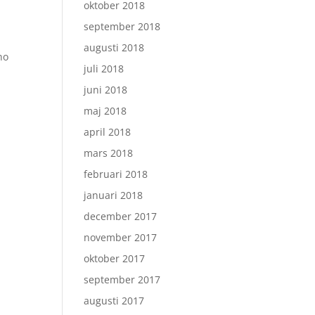
oktober 2018
september 2018
augusti 2018
no
juli 2018
a
juni 2018
maj 2018
april 2018
mars 2018
februari 2018
januari 2018
december 2017
november 2017
oktober 2017
september 2017
augusti 2017