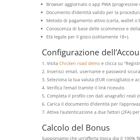
Browser aggiornato o app PWA (progressive 
Documento d’identità valido per la procedura 
Metodo di pagamento attivo (carta, wallet o b
Conoscenza di base delle scommesse e della 
Età legale per il gioco (solitamente 18+).
Configurazione dell’Accou
Visita
Chicken road demo
e clicca su ”Registr
Inserisci email, username e password sicura
Seleziona la tua valuta (EUR consigliato) e ac
Verifica l’email tramite il link ricevuto.
Completa il profilo con dati anagrafici reali 
Carica il documento d’identità per l’approvaz
Attiva l’autenticazione a due fattori (2FA) p
Calcolo del Bonus
Supponiamo che un’offerta tipica dia il 100% f