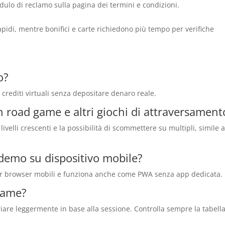
 modulo di reclamo sulla pagina dei termini e condizioni.
rapidi, mentre bonifici e carte richiedono più tempo per verifiche
o?
 crediti virtuali senza depositare denaro reale.
en road game e altri giochi di attraversament
ivelli crescenti e la possibilità di scommettere su multipli, simile 
 demo su dispositivo mobile?
er browser mobili e funziona anche come PWA senza app dedicata.
game?
riare leggermente in base alla sessione. Controlla sempre la tabell