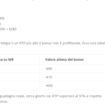
000
)
.000 = €280
rategia o un RTP più alto il bonus non è profittevole. Ecco una tabe
esa su WR
Valore atteso del bonus
-€80
-€10
+€60
guadagno reale, cerca giochi con RTP superiore al 97% e rispetta
bonus.