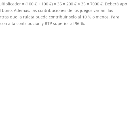
ltiplicador = (100 € + 100 €) × 35 = 200 € × 35 = 7000 €. Deberá apo
l bono. Además, las contribuciones de los juegos varían: las
tras que la ruleta puede contribuir solo al 10 % o menos. Para
con alta contribución y RTP superior al 96 %.