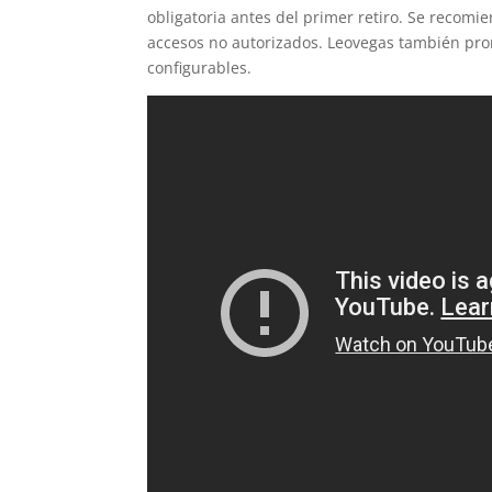
obligatoria antes del primer retiro. Se recomie
accesos no autorizados. Leovegas también pro
configurables.