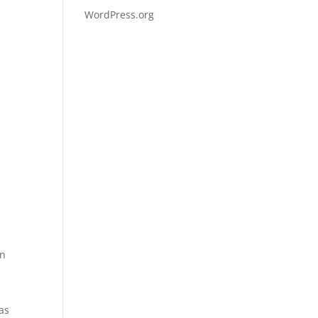
WordPress.org
en
ías