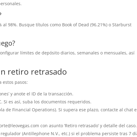
personales.
?
 al 98%. Busque títulos como Book of Dead (96.21%) o Starburst
uego?
onfigurar límites de depósito diarios, semanales o mensuales, así
n retiro retrasado
a estos pasos:
ones’ y anote el ID de la transacción.
 Si es así, suba los documentos requeridos.
la de Financial Operations). Si supera ese plazo, contacte al chat 
porte@leovegas.com con asunto ’Retiro retrasado’ y detalle del caso.
egulador (Antillephone N.V., etc.) si el problema persiste tras 7 d