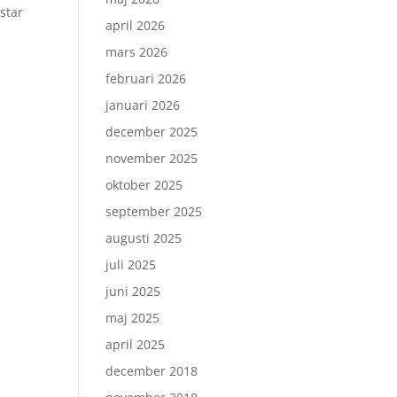
star
april 2026
mars 2026
februari 2026
januari 2026
december 2025
november 2025
oktober 2025
september 2025
augusti 2025
juli 2025
juni 2025
maj 2025
april 2025
december 2018