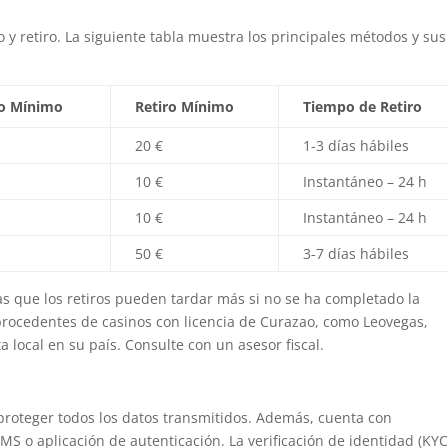
y retiro. La siguiente tabla muestra los principales métodos y sus
o Mínimo
Retiro Mínimo
Tiempo de Retiro
20 €
1-3 días hábiles
10 €
Instantáneo – 24 h
10 €
Instantáneo – 24 h
50 €
3-7 días hábiles
as que los retiros pueden tardar más si no se ha completado la
procedentes de casinos con licencia de Curazao, como Leovegas,
 local en su país. Consulte con un asesor fiscal.
proteger todos los datos transmitidos. Además, cuenta con
MS o aplicación de autenticación. La verificación de identidad (KYC