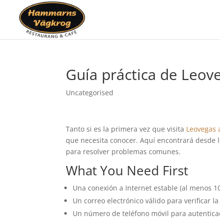
Guía práctica de Leove
Uncategorised
Tanto si es la primera vez que visita
Leovegas 
que necesita conocer. Aquí encontrará desde l
para resolver problemas comunes.
What You Need First
Una conexión a Internet estable (al menos 1
Un correo electrónico válido para verificar la
Un número de teléfono móvil para autenticac