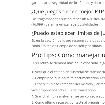
garantizar la seguridad de los fondos y datos 
¿Qué juegos tienen mejor RTP
Las tragamonedas suelen tener un RTP del 94%
(96.09%) para maximizar sus posibilidades.
¿Puedo establecer límites de j
Sí, en la sección de juego responsable puede c
como límites de tiempo de sesión y pérdidas.
Pro Tips: Cómo manejar u
Si su retiro se demora más de lo esperado, sig
Verifique el estado en ’Historial de transacci
Compruebe que no falte documentación KYC.
Espere el plazo estándar del método (ver tab
vivo proporcionando el ID de transacción.
Si el chat no resuelve, envíe un correo a so
Como último recurso, contacte al organismo r