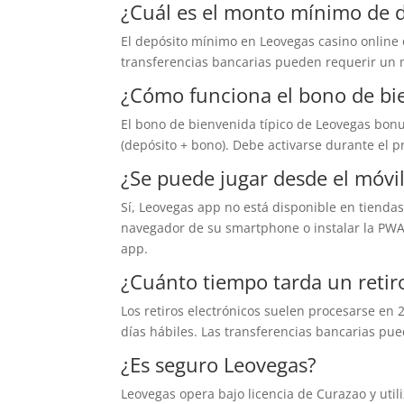
¿Cuál es el monto mínimo de 
El depósito mínimo en Leovegas casino online 
transferencias bancarias pueden requerir un 
¿Cómo funciona el bono de bi
El bono de bienvenida típico de Leovegas bonu
(depósito + bono). Debe activarse durante el p
¿Se puede jugar desde el móvi
Sí, Leovegas app no está disponible en tiendas
navegador de su smartphone o instalar la PWA
app.
¿Cuánto tiempo tarda un retir
Los retiros electrónicos suelen procesarse en 
días hábiles. Las transferencias bancarias pu
¿Es seguro Leovegas?
Leovegas opera bajo licencia de Curazao y utili