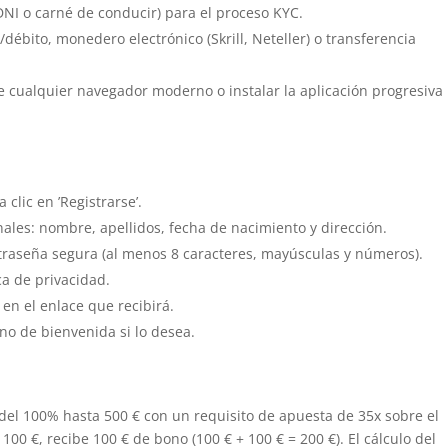
DNI o carné de conducir) para el proceso KYC.
débito, monedero electrónico (Skrill, Neteller) o transferencia
 cualquier navegador moderno o instalar la aplicación progresiva
 clic en ’Registrarse’.
ales: nombre, apellidos, fecha de nacimiento y dirección.
raseña segura (al menos 8 caracteres, mayúsculas y números).
ca de privacidad.
 en el enlace que recibirá.
ono de bienvenida si lo desea.
del 100% hasta 500 € con un requisito de apuesta de 35x sobre el
100 €, recibe 100 € de bono (100 € + 100 € = 200 €). El cálculo del