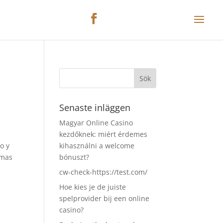
Senaste inläggen
Magyar Online Casino
kezdőknek: miért érdemes
o y
kihasználni a welcome
emas
bónuszt?
cw-check-https://test.com/
Hoe kies je de juiste
spelprovider bij een online
casino?
.