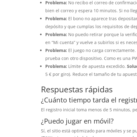
Problema:
No recibo el correo de confirmac
bien el correo y espera 10 minutos. Si no lle
Problema:
El bono no aparece tras deposita
depósito y que cumplas los requisitos de de
Problema:
No puedo retirar porque la verifi
en ”Mi cuenta” y vuelve a subirlos si es nece
Problema:
El juego no carga correctamente
prueba con otro dispositivo. Como es una P
Problema:
Límite de apuesta excedido.
Solu
5 € por giro). Reduce el tamaño de tu apuest
Respuestas rápidas
¿Cuánto tiempo tarda el regist
El registro inicial toma menos de 5 minutos, p
¿Puedo jugar en móvil?
Sí, el sitio está optimizado para móviles y se 