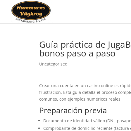
Guía práctica de JugaB
bonos paso a paso
Uncategorised
Crear una cuenta en un casino online es rápi
frustración. Esta guía detalla el proceso comp
comunes, con ejemplos numéricos reales.
Preparación previa
Documento de identidad válido (DNI, pasapor
Comprobante de domicilio reciente (factura 