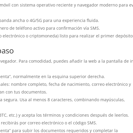
 móvil con sistema operativo reciente y navegador moderno para ev
banda ancha o 4G/5G para una experiencia fluida.
mero de teléfono activo para confirmación vía SMS.
electrónico o criptomoneda) listo para realizar el primer depósito
paso
navegador. Para comodidad, puedes añadir la web a la pantalla de in
 cuenta”, normalmente en la esquina superior derecha.
ales: nombre completo, fecha de nacimiento, correo electrónico y
dan con tus documentos.
a segura. Usa al menos 8 caracteres, combinando mayúsculas,
TC, etc.) y acepta los términos y condiciones después de leerlos.
recibirás por correo electrónico o el código SMS.
 cuenta” para subir los documentos requeridos y completar la