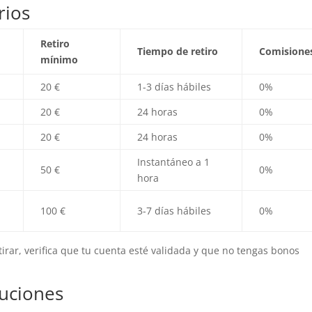
rios
Retiro
Tiempo de retiro
Comisione
mínimo
20 €
1-3 días hábiles
0%
20 €
24 horas
0%
20 €
24 horas
0%
Instantáneo a 1
50 €
0%
hora
100 €
3-7 días hábiles
0%
tirar, verifica que tu cuenta esté validada y que no tengas bonos
uciones