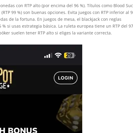
monedas con RTP alto (por encima del 96 %). Títulos como Blood Su
r (RTP 99 %) son buenas opciones. Evita juegos con RTP inferior al 
das de la fortuna. En juegos de mesa, el blackjack con reglas
 % si usas estrategia básica. La ruleta europea tiene un RTP del 97
óker suelen tener RTP alto si eliges la variante correcta.