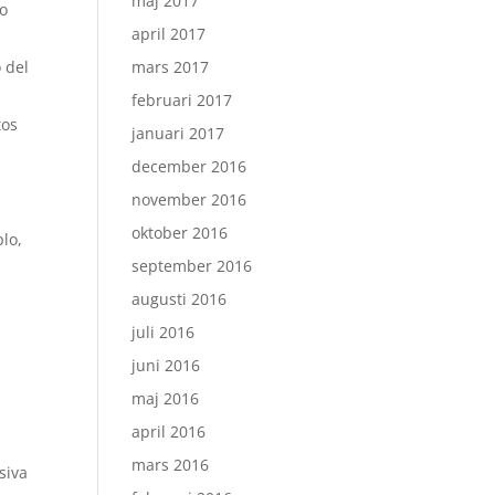
maj 2017
to
april 2017
 del
mars 2017
februari 2017
tos
januari 2017
december 2016
november 2016
oktober 2016
lo,
september 2016
augusti 2016
juli 2016
juni 2016
maj 2016
april 2016
mars 2016
siva