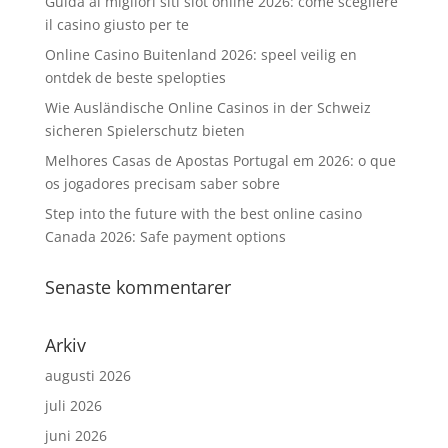
Guida ai migliori siti slot online 2026: come scegliere
il casino giusto per te
Online Casino Buitenland 2026: speel veilig en
ontdek de beste spelopties
Wie Ausländische Online Casinos in der Schweiz
sicheren Spielerschutz bieten
Melhores Casas de Apostas Portugal em 2026: o que
os jogadores precisam saber sobre
Step into the future with the best online casino
Canada 2026: Safe payment options
Senaste kommentarer
Arkiv
augusti 2026
juli 2026
juni 2026