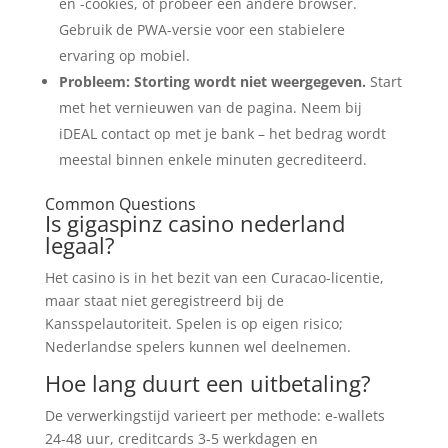
en -cookies, of probeer een andere browser.
Gebruik de PWA-versie voor een stabielere
ervaring op mobiel.
Probleem: Storting wordt niet weergegeven.
Start
met het vernieuwen van de pagina. Neem bij
iDEAL contact op met je bank – het bedrag wordt
meestal binnen enkele minuten gecrediteerd.
Common Questions
Is gigaspinz casino nederland
legaal?
Het casino is in het bezit van een Curacao-licentie,
maar staat niet geregistreerd bij de
Kansspelautoriteit. Spelen is op eigen risico;
Nederlandse spelers kunnen wel deelnemen.
Hoe lang duurt een uitbetaling?
De verwerkingstijd varieert per methode: e-wallets
24-48 uur, creditcards 3-5 werkdagen en