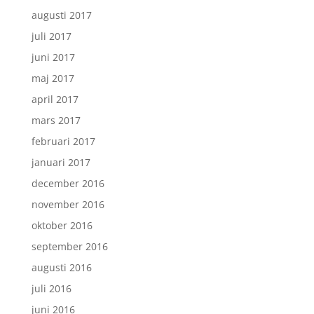
augusti 2017
juli 2017
juni 2017
maj 2017
april 2017
mars 2017
februari 2017
januari 2017
december 2016
november 2016
oktober 2016
september 2016
augusti 2016
juli 2016
juni 2016