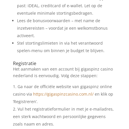
past: iDEAL, creditcard of e-wallet. Let op de
eventuele minimale stortingsbedragen.
Lees de bonusvoorwaarden – met name de
inzetvereisten – voordat je een welkomstbonus
activeert.
Stel stortingslimieten in via het verantwoord
spelen-menu om binnen je budget te blijven.
Registratie
Het aanmaken van een account bij gigaspinz casino
nederland is eenvoudig. Volg deze stappen:
Ga naar de officiële website van gigaspinz online
casino via
https://gigaspinzcasino.com.nl/
en klik op
’Registreren’.
Vul het registratieformulier in met je e-mailadres,
een sterk wachtwoord en persoonlijke gegevens
zoals naam en adres.