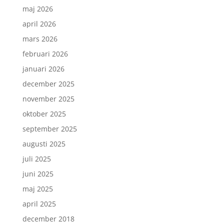
maj 2026
april 2026
mars 2026
februari 2026
januari 2026
december 2025
november 2025
oktober 2025
september 2025
augusti 2025
juli 2025
juni 2025
maj 2025
april 2025
december 2018