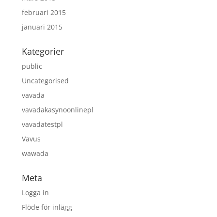
februari 2015
januari 2015
Kategorier
public
Uncategorised
vavada
vavadakasynoonlinepl
vavadatestpl
Vavus
wawada
Meta
Logga in
Flöde för inlägg