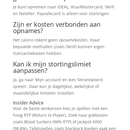
Je kunt opnemen naar iDEAL, Visa/Mastercard, Skrill
en Neteller. Paysafecard is alleen voor stortingen.
Zijn er kosten verbonden aan
opnames?
Het casino rekent geen opnamekosten, maar
bepaalde methoden (zoals Skrill) kunnen eigen
transactiekosten hebben.
Kan ik mijn stortingslimiet
aanpassen?
Ja, ga naar ’Mijn account’ en kies ’Verantwoord
spelen’. Daar kun je dagelijkse, wekelijkse of
maandelijkse limieten instellen.
Insider Advice
Voor de beste winkansen kies je spellen met een
hoog RTP (Return to Player). Zoek naar gokkasten
zoals Blood Suckers (98% RTP) of Jackpot 6000
(98,8%). Tafelspellen zoals blackjack bieden vaak een