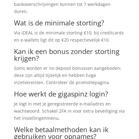
bankoverschrijvingen kunnen tot 7 werkdagen
duren.
Wat is de minimale storting?
Via iDEAL is de minimale storting €10; bij creditcards
en e-wallets ligt dit op €20 respectievelijk €10.
Kan ik een bonus zonder storting
krijgen?
Soms worden er no deposit bonussen aangeboden;
deze zijn altijd tijdelijk en hebben hoge
inzetvereisten. Controleer de promotiepagina.
Hoe werkt de gigaspinz login?
Je logt in met je geregistreerde e-mailadres en
wachtwoord. Schakel 2FA in voor extra beveiliging via
het instellingenmenu.
Welke betaalmethoden kan ik
gebruiken voor opnames?