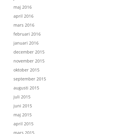
maj 2016
april 2016
mars 2016
februari 2016
januari 2016
december 2015
november 2015
oktober 2015
september 2015
augusti 2015
juli 2015
juni 2015
maj 2015
april 2015
mars 2015