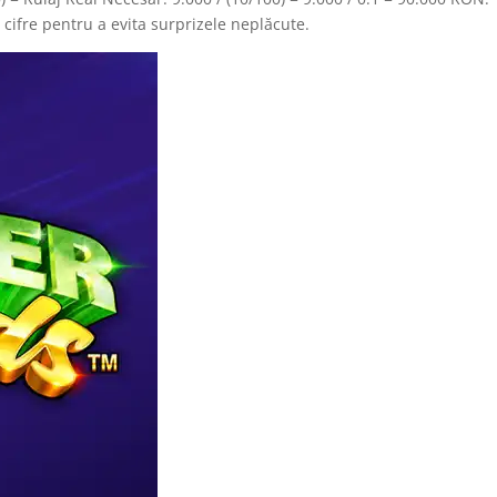
e cifre pentru a evita surprizele neplăcute.