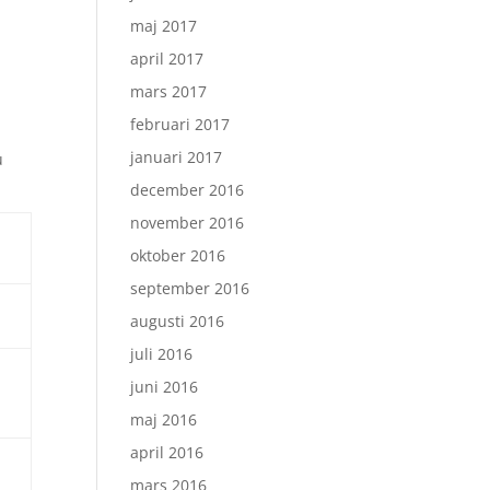
maj 2017
april 2017
mars 2017
februari 2017
januari 2017
u
december 2016
november 2016
oktober 2016
september 2016
e
augusti 2016
juli 2016
juni 2016
maj 2016
april 2016
mars 2016