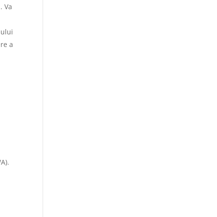
. Va
-ului
ere a
A).