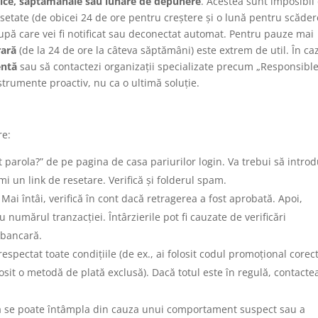
lnice, săptămânale sau lunare de depunere
. Acestea sunt imposibil
 setate (de obicei 24 de ore pentru creștere și o lună pentru scăder
după care vei fi notificat sau deconectat automat. Pentru pauze mai
rară
(de la 24 de ore la câteva săptămâni) este extrem de util. În ca
entă
sau să contactezi organizații specializate precum „Responsibl
strumente proactiv, nu ca o ultimă soluție.
re:
at parola?” de pe pagina de casa pariurilor login. Va trebui să introd
i un link de resetare. Verifică și folderul spam.
: Mai întâi, verifică în cont dacă retragerea a fost aprobată. Apoi,
 numărul tranzacției. Întârzierile pot fi cauzate de verificări
 bancară.
 respectat toate condițiile (de ex., ai folosit codul promoțional corect
olosit o metodă de plată exclusă). Dacă totul este în regulă, contacte
a se poate întâmpla din cauza unui comportament suspect sau a