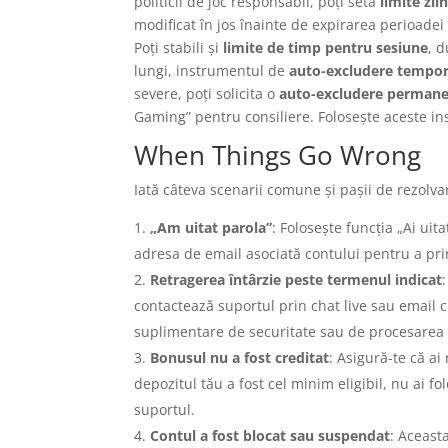
politicii de joc responsabil, poți seta
limite zi
modificat în jos înainte de expirarea perioadei
Poți stabili și
limite de timp pentru sesiune
, 
lungi, instrumentul de
auto-excludere tempo
severe, poți solicita o
auto-excludere perman
Gaming” pentru consiliere. Folosește aceste in
When Things Go Wrong
Iată câteva scenarii comune și pașii de rezolva
„Am uitat parola”
: Folosește funcția „Ai uit
adresa de email asociată contului pentru a prim
Retragerea întârzie peste termenul indicat
contactează suportul prin chat live sau email cu
suplimentare de securitate sau de procesarea
Bonusul nu a fost creditat
: Asigură-te că ai
depozitul tău a fost cel minim eligibil, nu ai f
suportul.
Contul a fost blocat sau suspendat
: Aceast