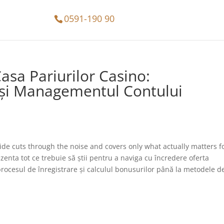
0591-190 90
asa Pariurilor Casino:
i și Managementul Contului
uide cuts through the noise and covers only what actually matters f
zenta tot ce trebuie să știi pentru a naviga cu încredere oferta
procesul de înregistrare și calculul bonusurilor până la metodele d