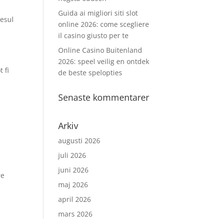
Guida ai migliori siti slot
cesul
online 2026: come scegliere
il casino giusto per te
Online Casino Buitenland
2026: speel veilig en ontdek
 fi
de beste spelopties
Senaste kommentarer
Arkiv
augusti 2026
juli 2026
juni 2026
re
maj 2026
april 2026
mars 2026