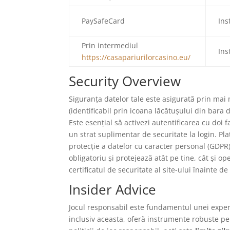
PaySafeCard
Ins
Prin intermediul
Ins
https://casapariurilorcasino.eu/
Security Overview
Siguranța datelor tale este asigurată prin mai 
(identificabil prin icoana lăcătușului din bara
Este esențial să activezi autentificarea cu doi 
un strat suplimentar de securitate la login. Pla
protecție a datelor cu caracter personal (GDPR)
obligatoriu și protejează atât pe tine, cât și op
certificatul de securitate al site-ului înainte d
Insider Advice
Jocul responsabil este fundamentul unei exper
inclusiv aceasta, oferă instrumente robuste pen