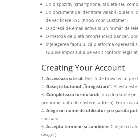
Un dispozitiv (smartphone, tabletă sau compu
Un document de identitate valabil (buletin, 
de verificare KYC (Know Your Customer).
O adresă de email activă și un număr de tele
O metodă de plată proprie (card bancar, port
Înțelegerea faptului că platforma operează s
supuse impozitului pe venit conform legislaț
Creating Your Account
Accesează site-ul:
Deschide browser-ul pe di
Găsește butonul „Înregistrare”:
Acesta este 
Completează formularul:
Introdu datele pe
prenume, dată de naștere, adresă). Furnizează
Alege un nume de utilizator și o parolă put
speciale.
Acceptă termenii și condițiile:
Citește cu ate
(wager).