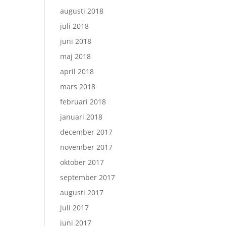
augusti 2018
juli 2018
juni 2018
maj 2018
april 2018
mars 2018
februari 2018
januari 2018
december 2017
november 2017
oktober 2017
september 2017
augusti 2017
juli 2017
juni 2017