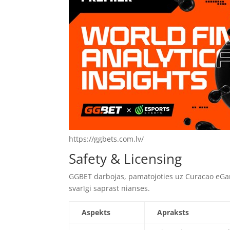
https://ggbets.com.lv/
Safety & Licensing
GGBET darbojas, pamatojoties uz Curacao eGam
svarīgi saprast nianses.
Aspekts
Apraksts