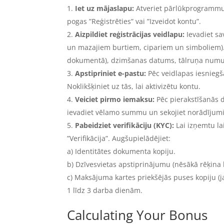
Iet uz mājaslapu:
Atveriet pārlūkprogrammu 
pogas ”Reģistrēties” vai ”Izveidot kontu”.
Aizpildiet reģistrācijas veidlapu:
Ievadiet sav
un mazajiem burtiem, cipariem un simboliem). P
dokumentā), dzimšanas datums, tālruņa numur
Apstipriniet e-pastu:
Pēc veidlapas iesniegša
Noklikšķiniet uz tās, lai aktivizētu kontu.
Veiciet pirmo iemaksu:
Pēc pierakstīšanās d
ievadiet vēlamo summu un sekojiet norādījumi
Pabeidziet verifikāciju (KYC):
Lai izņemtu la
”Verifikācija”. Augšupielādējiet:
a) Identitātes dokumenta kopiju.
b) Dzīvesvietas apstiprinājumu (nēsākā rēķina 
c) Maksājuma kartes priekšējās puses kopiju (j
1 līdz 3 darba dienām.
Calculating Your Bonus