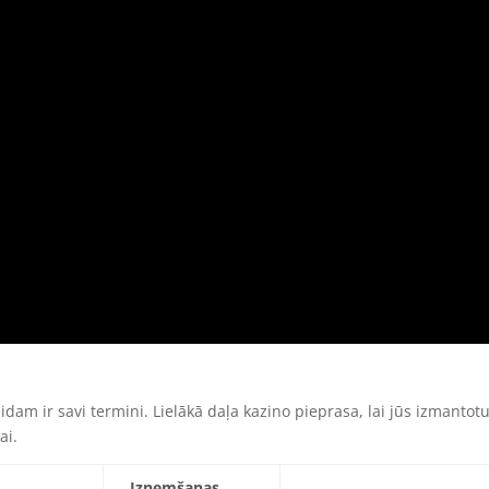
am ir savi termini. Lielākā daļa kazino pieprasa, lai jūs izmantotu
ai.
Izņemšanas