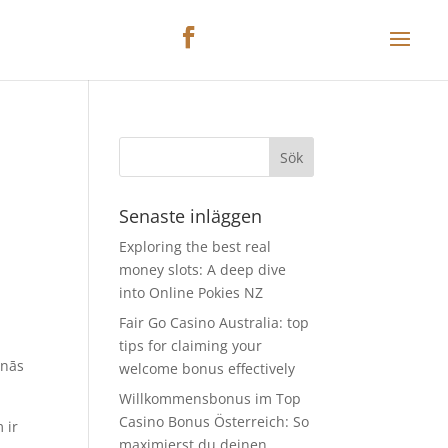
Senaste inläggen
Exploring the best real
money slots: A deep dive
into Online Pokies NZ
Fair Go Casino Australia: top
tips for claiming your
inās
welcome bonus effectively
Willkommensbonus im Top
Casino Bonus Österreich: So
 ir
maximierst du deinen