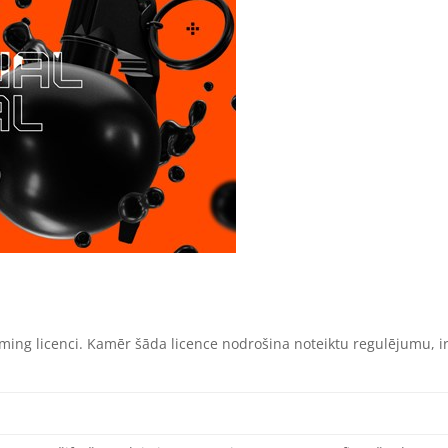
ing licenci. Kamēr šāda licence nodrošina noteiktu regulējumu, i