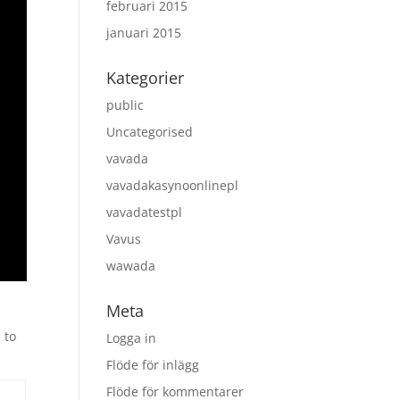
februari 2015
januari 2015
Kategorier
public
Uncategorised
vavada
vavadakasynoonlinepl
vavadatestpl
Vavus
wawada
Meta
 to
Logga in
Flöde för inlägg
Flöde för kommentarer