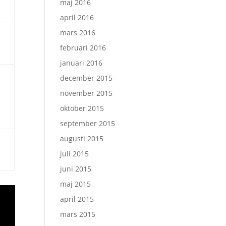
maj 2016
april 2016
mars 2016
februari 2016
januari 2016
december 2015
november 2015
oktober 2015
september 2015
augusti 2015
juli 2015
juni 2015
maj 2015
april 2015
mars 2015