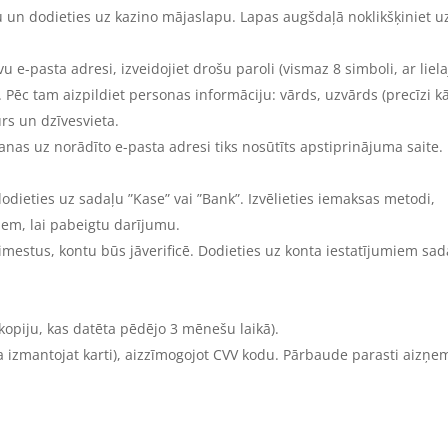
un dodieties uz kazino mājaslapu. Lapas augšdaļā noklikšķiniet u
u e-pasta adresi, izveidojiet drošu paroli (vismaz 8 simboli, ar liel
ēc tam aizpildiet personas informāciju: vārds, uzvārds (precīzi k
s un dzīvesvieta.
nas uz norādīto e-pasta adresi tiks nosūtīts apstiprinājuma saite.
odieties uz sadaļu ”Kase” vai ”Bank”. Izvēlieties iemaksas metodi,
em, lai pabeigtu darījumu.
imestus, kontu būs jāverificē. Dodieties uz konta iestatījumiem sad
kopiju, kas datēta pēdējo 3 mēnešu laikā).
a izmantojat karti), aizzīmogojot CVV kodu. Pārbaude parasti aizņe