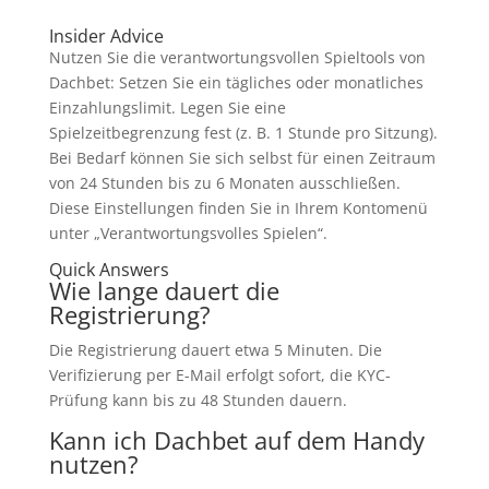
Insider Advice
Nutzen Sie die verantwortungsvollen Spieltools von
Dachbet: Setzen Sie ein tägliches oder monatliches
Einzahlungslimit. Legen Sie eine
Spielzeitbegrenzung fest (z. B. 1 Stunde pro Sitzung).
Bei Bedarf können Sie sich selbst für einen Zeitraum
von 24 Stunden bis zu 6 Monaten ausschließen.
Diese Einstellungen finden Sie in Ihrem Kontomenü
unter „Verantwortungsvolles Spielen“.
Quick Answers
Wie lange dauert die
Registrierung?
Die Registrierung dauert etwa 5 Minuten. Die
Verifizierung per E-Mail erfolgt sofort, die KYC-
Prüfung kann bis zu 48 Stunden dauern.
Kann ich Dachbet auf dem Handy
nutzen?