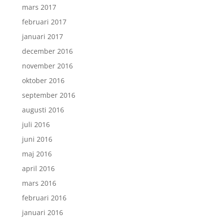
mars 2017
februari 2017
januari 2017
december 2016
november 2016
oktober 2016
september 2016
augusti 2016
juli 2016
juni 2016
maj 2016
april 2016
mars 2016
februari 2016
januari 2016