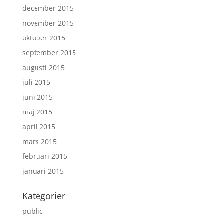
december 2015
november 2015
oktober 2015
september 2015
augusti 2015
juli 2015
juni 2015
maj 2015
april 2015
mars 2015
februari 2015
januari 2015
Kategorier
public