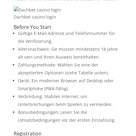
Dachbet casino login
Before You Start
Gültige E-Mail-Adresse und Telefonnummer für
die Verifizierung.
Altersnachweis: Sie müssen mindestens 18 Jahre
alt sein und Ihren Ausweis bereithalten.
Zahlungsmethode: Wählen Sie eine der
akzeptierten Optionen (siehe Tabelle unten).
Gerät: Ein moderner Browser auf Desktop oder
Smartphone (PWA-fähig).
Verbindung: Stabiles Internet, um
Unterbrechungen beim Spielen zu vermeiden.
Bonusbedingungen: Lesen Sie die
Umsatzbedingungen vor der ersten Einzahlung.
Registration