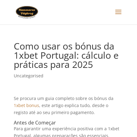
Como usar os bónus da
1xbet Portugal: cálculo e
práticas para 2025
Uncategorised
Se procura um guia completo sobre os bónus da
1xbet bonus
, este artigo explica tudo, desde o
registo até ao seu primeiro pagamento.
Antes de Começar
Para garantir uma experiência positiva com a 1xbet
Portugal, algumas preparações são essenciais.