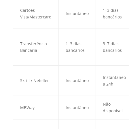
Cartões
1–3 dias
Instantâneo
Visa/Mastercard
bancários
Transferência
1–3 dias
3–7 dias
Bancária
bancários
bancários
Instantâneo
Skrill / Neteller
Instantâneo
a 24h
Não
MBWay
Instantâneo
disponível