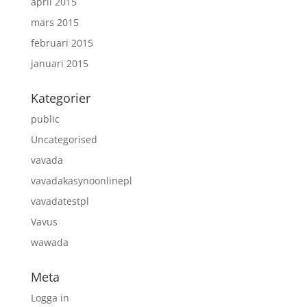
april 2015
mars 2015
februari 2015
januari 2015
Kategorier
public
Uncategorised
vavada
vavadakasynoonlinepl
vavadatestpl
Vavus
wawada
Meta
Logga in