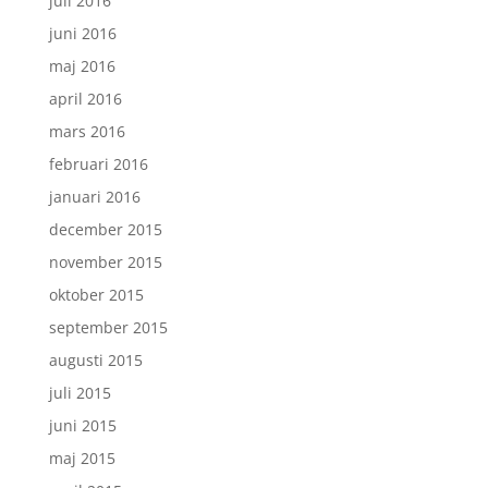
juli 2016
juni 2016
maj 2016
april 2016
mars 2016
februari 2016
januari 2016
december 2015
november 2015
oktober 2015
september 2015
augusti 2015
juli 2015
juni 2015
maj 2015