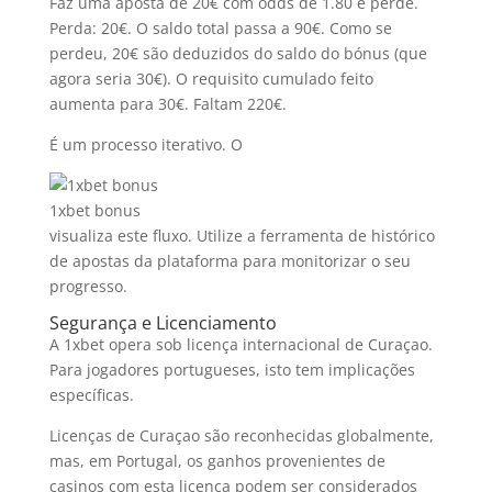
Faz uma aposta de 20€ com odds de 1.80 e perde.
Perda: 20€. O saldo total passa a 90€. Como se
perdeu, 20€ são deduzidos do saldo do bónus (que
agora seria 30€). O requisito cumulado feito
aumenta para 30€. Faltam 220€.
É um processo iterativo. O
1xbet bonus
visualiza este fluxo. Utilize a ferramenta de histórico
de apostas da plataforma para monitorizar o seu
progresso.
Segurança e Licenciamento
A 1xbet opera sob licença internacional de Curaçao.
Para jogadores portugueses, isto tem implicações
específicas.
Licenças de Curaçao são reconhecidas globalmente,
mas, em Portugal, os ganhos provenientes de
casinos com esta licença podem ser considerados