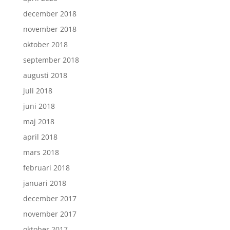
december 2018
november 2018
oktober 2018
september 2018
augusti 2018
juli 2018
juni 2018
maj 2018
april 2018
mars 2018
februari 2018
januari 2018
december 2017
november 2017
oktober 2017