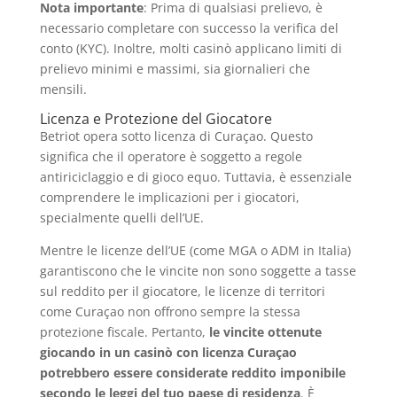
Nota importante
: Prima di qualsiasi prelievo, è
necessario completare con successo la verifica del
conto (KYC). Inoltre, molti casinò applicano limiti di
prelievo minimi e massimi, sia giornalieri che
mensili.
Licenza e Protezione del Giocatore
Betriot opera sotto licenza di Curaçao. Questo
significa che il operatore è soggetto a regole
antiriciclaggio e di gioco equo. Tuttavia, è essenziale
comprendere le implicazioni per i giocatori,
specialmente quelli dell’UE.
Mentre le licenze dell’UE (come MGA o ADM in Italia)
garantiscono che le vincite non sono soggette a tasse
sul reddito per il giocatore, le licenze di territori
come Curaçao non offrono sempre la stessa
protezione fiscale. Pertanto,
le vincite ottenute
giocando in un casinò con licenza Curaçao
potrebbero essere considerate reddito imponibile
secondo le leggi del tuo paese di residenza
. È