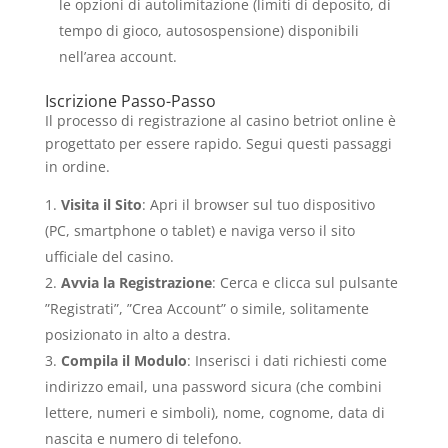
le opzioni di autolimitazione (limiti di deposito, di
tempo di gioco, autosospensione) disponibili
nell’area account.
Iscrizione Passo-Passo
Il processo di registrazione al casino betriot online è
progettato per essere rapido. Segui questi passaggi
in ordine.
Visita il Sito
: Apri il browser sul tuo dispositivo
(PC, smartphone o tablet) e naviga verso il sito
ufficiale del casino.
Avvia la Registrazione
: Cerca e clicca sul pulsante
”Registrati”, ”Crea Account” o simile, solitamente
posizionato in alto a destra.
Compila il Modulo
: Inserisci i dati richiesti come
indirizzo email, una password sicura (che combini
lettere, numeri e simboli), nome, cognome, data di
nascita e numero di telefono.