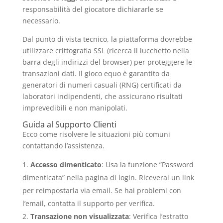
responsabilità del giocatore dichiararle se
necessario.
Dal punto di vista tecnico, la piattaforma dovrebbe
utilizzare crittografia SSL (ricerca il lucchetto nella
barra degli indirizzi del browser) per proteggere le
transazioni dati. Il gioco equo è garantito da
generatori di numeri casuali (RNG) certificati da
laboratori indipendenti, che assicurano risultati
imprevedibili e non manipolati.
Guida al Supporto Clienti
Ecco come risolvere le situazioni più comuni
contattando l’assistenza.
Accesso dimenticato
: Usa la funzione ”Password
dimenticata” nella pagina di login. Riceverai un link
per reimpostarla via email. Se hai problemi con
l’email, contatta il supporto per verifica.
Transazione non visualizzata
: Verifica l’estratto