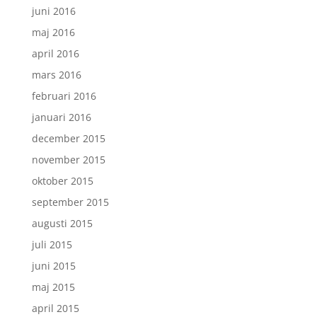
juni 2016
maj 2016
april 2016
mars 2016
februari 2016
januari 2016
december 2015
november 2015
oktober 2015
september 2015
augusti 2015
juli 2015
juni 2015
maj 2015
april 2015