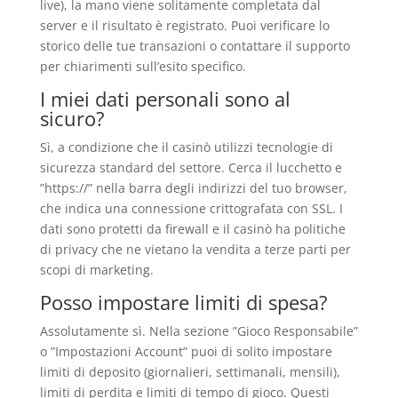
live), la mano viene solitamente completata dal
server e il risultato è registrato. Puoi verificare lo
storico delle tue transazioni o contattare il supporto
per chiarimenti sull’esito specifico.
I miei dati personali sono al
sicuro?
Sì, a condizione che il casinò utilizzi tecnologie di
sicurezza standard del settore. Cerca il lucchetto e
”https://” nella barra degli indirizzi del tuo browser,
che indica una connessione crittografata con SSL. I
dati sono protetti da firewall e il casinò ha politiche
di privacy che ne vietano la vendita a terze parti per
scopi di marketing.
Posso impostare limiti di spesa?
Assolutamente sì. Nella sezione ”Gioco Responsabile”
o ”Impostazioni Account” puoi di solito impostare
limiti di deposito (giornalieri, settimanali, mensili),
limiti di perdita e limiti di tempo di gioco. Questi