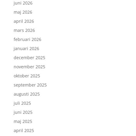
juni 2026
maj 2026
april 2026
mars 2026
februari 2026
januari 2026
december 2025
november 2025
oktober 2025
september 2025
augusti 2025
juli 2025
juni 2025
maj 2025
april 2025