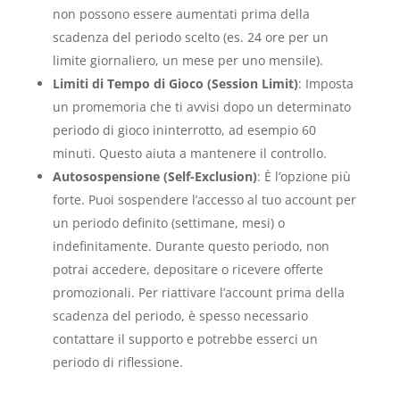
non possono essere aumentati prima della
scadenza del periodo scelto (es. 24 ore per un
limite giornaliero, un mese per uno mensile).
Limiti di Tempo di Gioco (Session Limit)
: Imposta
un promemoria che ti avvisi dopo un determinato
periodo di gioco ininterrotto, ad esempio 60
minuti. Questo aiuta a mantenere il controllo.
Autosospensione (Self-Exclusion)
: È l’opzione più
forte. Puoi sospendere l’accesso al tuo account per
un periodo definito (settimane, mesi) o
indefinitamente. Durante questo periodo, non
potrai accedere, depositare o ricevere offerte
promozionali. Per riattivare l’account prima della
scadenza del periodo, è spesso necessario
contattare il supporto e potrebbe esserci un
periodo di riflessione.