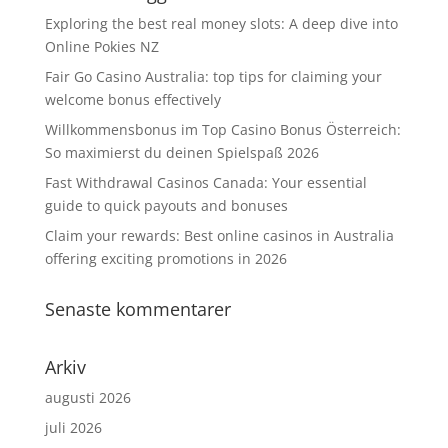
Exploring the best real money slots: A deep dive into
Online Pokies NZ
Fair Go Casino Australia: top tips for claiming your
welcome bonus effectively
Willkommensbonus im Top Casino Bonus Österreich:
So maximierst du deinen Spielspaß 2026
Fast Withdrawal Casinos Canada: Your essential
guide to quick payouts and bonuses
Claim your rewards: Best online casinos in Australia
offering exciting promotions in 2026
Senaste kommentarer
Arkiv
augusti 2026
juli 2026