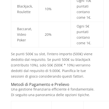
Ogni 10€
Blackjack,
puntati
10%
Roulette
contano
come 1€.
Ogni 5€
Baccarat,
puntati
Video
20%
contano
Poker
come 1€.
Se punti 500€ su slot, l’intero importo (500€) viene
dedotto dal requisito. Se punti 500€ su blackjack
(contributo 10%), solo 50€ (500€ * 10%) verranno
dedotti dal requisito di 9.000€. Pianifica le tue
sessioni di gioco considerando questi fattori.
Metodi di Pagamento e Prelievo
Una gestione finanziaria efficiente è fondamentale.
Di seguito una panoramica delle opzioni tipiche.