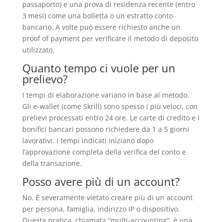
passaporto) e una prova di residenza recente (entro
3 mesi) come una bolletta o un estratto conto
bancario. A volte può essere richiesto anche un
proof of payment per verificare il metodo di deposito
utilizzato.
Quanto tempo ci vuole per un
prelievo?
I tempi di elaborazione variano in base al metodo.
Gli e-wallet (come Skrill) sono spesso i più veloci, con
prelievi processati entro 24 ore. Le carte di credito e i
bonifici bancari possono richiedere da 1 a 5 giorni
lavorativi. I tempi indicati iniziano dopo
l’approvazione completa della verifica del conto e
della transazione.
Posso avere più di un account?
No. È severamente vietato creare più di un account
per persona, famiglia, indirizzo IP o dispositivo.
Questa pratica, chiamata ”multi-accounting”, è una