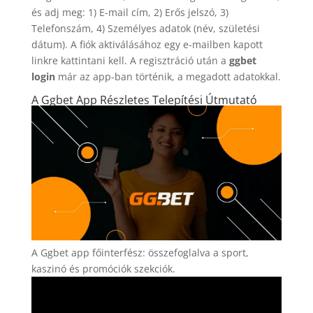
és adj meg: 1) E-mail cím, 2) Erős jelszó, 3)
Telefonszám, 4) Személyes adatok (név, születési
dátum). A fiók aktiválásához egy e-mailben kapott
linkre kattintani kell. A regisztráció után a
ggbet
login
már az app-ban történik, a megadott adatokkal.
A Ggbet App Részletes Telepítési Útmutató
A Ggbet app főinterfész: összefoglalva a sport,
kaszinó és promóciók szekciók.