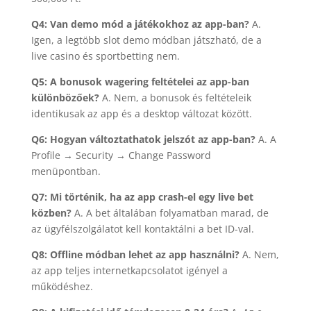
Q4: Van demo mód a játékokhoz az app-ban?
A.
Igen, a legtöbb slot demo módban játszható, de a
live casino és sportbetting nem.
Q5: A bonusok wagering feltételei az app-ban
különbözőek?
A. Nem, a bonusok és feltételeik
identikusak az app és a desktop változat között.
Q6: Hogyan változtathatok jelszót az app-ban?
A. A
Profile → Security → Change Password
menüpontban.
Q7: Mi történik, ha az app crash-el egy live bet
közben?
A. A bet általában folyamatban marad, de
az ügyfélszolgálatot kell kontaktálni a bet ID-val.
Q8: Offline módban lehet az app használni?
A. Nem,
az app teljes internetkapcsolatot igényel a
működéshez.