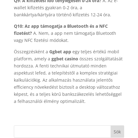
Q9: A kifizetési idő ténylegesen 0-24 óra?
A. Az e-
wallet kifizetés gyakran 0-2 óra, a
bankkártya/kártyára történő kifizetés 12-24 óra.
Q10: Az app támogatja a Bluetooth és a NFC
fizetést?
A. Nem, a app nem támogatja Bluetooth
vagy NFC fizetési módokat.
Összegzésként a
Ggbet app
egy teljes értékű mobil
platform, amely a
ggbet casino
összes szolgáltatását
hordozza. A fenti technikai útmutató minden
aspektust lefed, a telepítéstől a komplex stratégiai
kalkulációkig. Az alkalmazás használata jelentős
efficiency növekedést biztosít a desktop változathoz
képest, és a teljes körű bankszákezelés lehetőséggel
a felhasználói élmény optimalizált.