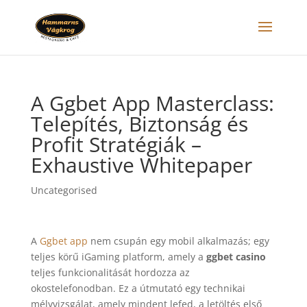
A Ggbet App Masterclass:
Telepítés, Biztonság és
Profit Stratégiák –
Exhaustive Whitepaper
Uncategorised
A
Ggbet app
nem csupán egy mobil alkalmazás; egy
teljes körű iGaming platform, amely a
ggbet casino
teljes funkcionalitását hordozza az
okostelefonodban. Ez a útmutató egy technikai
mélyvizsgálat, amely mindent lefed, a letöltés első