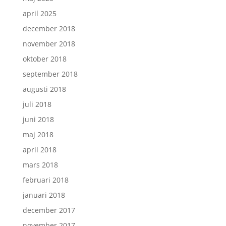
april 2025
december 2018
november 2018
oktober 2018
september 2018
augusti 2018
juli 2018
juni 2018
maj 2018
april 2018
mars 2018
februari 2018
januari 2018
december 2017
november 2017