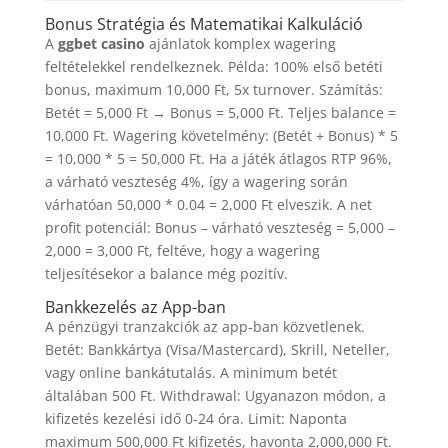
Bonus Stratégia és Matematikai Kalkuláció
A
ggbet casino
ajánlatok komplex wagering
feltételekkel rendelkeznek. Példa: 100% első betéti
bonus, maximum 10,000 Ft, 5x turnover. Számítás:
Betét = 5,000 Ft → Bonus = 5,000 Ft. Teljes balance =
10,000 Ft. Wagering követelmény: (Betét + Bonus) * 5
= 10,000 * 5 = 50,000 Ft. Ha a játék átlagos RTP 96%,
a várható veszteség 4%, így a wagering során
várhatóan 50,000 * 0.04 = 2,000 Ft elveszik. A net
profit potenciál: Bonus – várható veszteség = 5,000 –
2,000 = 3,000 Ft, feltéve, hogy a wagering
teljesítésekor a balance még pozitív.
Bankkezelés az App-ban
A pénzügyi tranzakciók az app-ban közvetlenek.
Betét: Bankkártya (Visa/Mastercard), Skrill, Neteller,
vagy online bankátutalás. A minimum betét
általában 500 Ft. Withdrawal: Ugyanazon módon, a
kifizetés kezelési idő 0-24 óra. Limit: Naponta
maximum 500,000 Ft kifizetés, havonta 2,000,000 Ft.