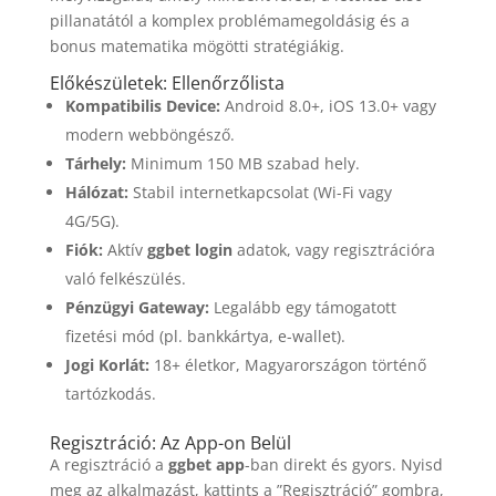
pillanatától a komplex problémamegoldásig és a
bonus matematika mögötti stratégiákig.
Előkészületek: Ellenőrzőlista
Kompatibilis Device:
Android 8.0+, iOS 13.0+ vagy
modern webböngésző.
Tárhely:
Minimum 150 MB szabad hely.
Hálózat:
Stabil internetkapcsolat (Wi-Fi vagy
4G/5G).
Fiók:
Aktív
ggbet login
adatok, vagy regisztrációra
való felkészülés.
Pénzügyi Gateway:
Legalább egy támogatott
fizetési mód (pl. bankkártya, e-wallet).
Jogi Korlát:
18+ életkor, Magyarországon történő
tartózkodás.
Regisztráció: Az App-on Belül
A regisztráció a
ggbet app
-ban direkt és gyors. Nyisd
meg az alkalmazást, kattints a ”Regisztráció” gombra,