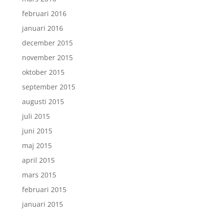
februari 2016
januari 2016
december 2015
november 2015
oktober 2015
september 2015
augusti 2015
juli 2015
juni 2015
maj 2015
april 2015
mars 2015
februari 2015
januari 2015