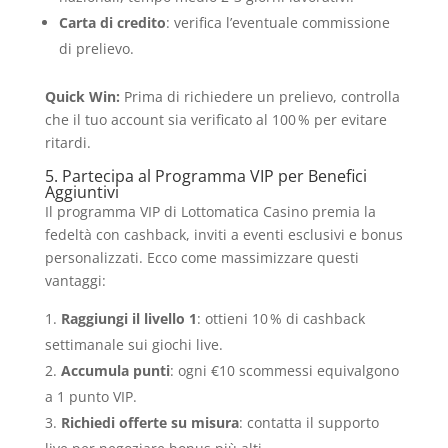
Carta di credito
: verifica l’eventuale commissione
di prelievo.
Quick Win:
Prima di richiedere un prelievo, controlla
che il tuo account sia verificato al 100 % per evitare
ritardi.
5. Partecipa al Programma VIP per Benefici
Aggiuntivi
Il programma VIP di Lottomatica Casino premia la
fedeltà con cashback, inviti a eventi esclusivi e bonus
personalizzati. Ecco come massimizzare questi
vantaggi:
Raggiungi il livello 1
: ottieni 10 % di cashback
settimanale sui giochi live.
Accumula punti
: ogni €10 scommessi equivalgono
a 1 punto VIP.
Richiedi offerte su misura
: contatta il supporto