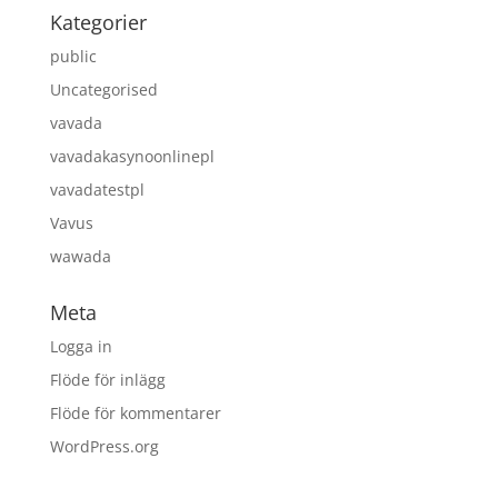
Kategorier
public
Uncategorised
vavada
vavadakasynoonlinepl
vavadatestpl
Vavus
wawada
Meta
Logga in
Flöde för inlägg
Flöde för kommentarer
WordPress.org