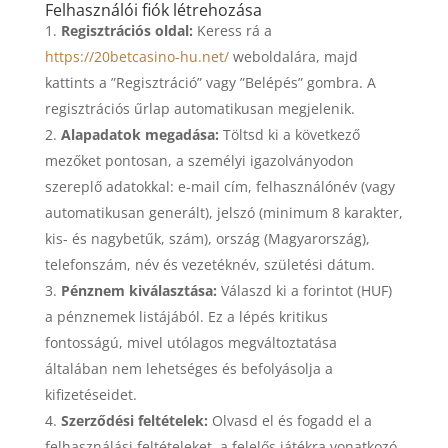
Felhasználói fiók létrehozása
Regisztrációs oldal:
Keress rá a
https://20betcasino-hu.net/
weboldalára, majd
kattints a ”Regisztráció” vagy ”Belépés” gombra. A
regisztrációs űrlap automatikusan megjelenik.
Alapadatok megadása:
Töltsd ki a következő
mezőket pontosan, a személyi igazolványodon
szereplő adatokkal: e-mail cím, felhasználónév (vagy
automatikusan generált), jelszó (minimum 8 karakter,
kis- és nagybetűk, szám), ország (Magyarország),
telefonszám, név és vezetéknév, születési dátum.
Pénznem kiválasztása:
Válaszd ki a forintot (HUF)
a pénznemek listájából. Ez a lépés kritikus
fontosságú, mivel utólagos megváltoztatása
általában nem lehetséges és befolyásolja a
kifizetéseidet.
Szerződési feltételek:
Olvasd el és fogadd el a
felhasználási feltételeket, a felelős játékra vonatkozó