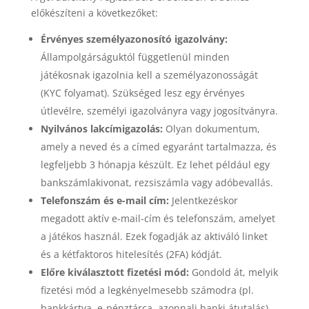
előkészíteni a következőket:
Érvényes személyazonosító igazolvány:
Állampolgárságuktól függetlenül minden
játékosnak igazolnia kell a személyazonosságát
(KYC folyamat). Szükséged lesz egy érvényes
útlevélre, személyi igazolványra vagy jogosítványra.
Nyilvános lakcímigazolás:
Olyan dokumentum,
amely a neved és a címed egyaránt tartalmazza, és
legfeljebb 3 hónapja készült. Ez lehet például egy
bankszámlakivonat, rezsiszámla vagy adóbevallás.
Telefonszám és e-mail cím:
Jelentkezéskor
megadott aktív e-mail-cím és telefonszám, amelyet
a játékos használ. Ezek fogadják az aktiváló linket
és a kétfaktoros hitelesítés (2FA) kódját.
Előre kiválasztott fizetési mód:
Gondold át, melyik
fizetési mód a legkényelmesebb számodra (pl.
bankkártya, e-pénztárca, azonnali banki átutalás).