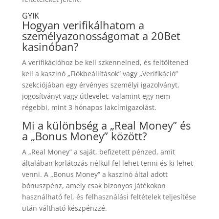
GYIK
Hogyan verifikálhatom a
személyazonosságomat a 20Bet
kasinóban?
A verifikációhoz be kell szkennelned, és feltöltened
kell a kaszinó „Fiókbeállítások” vagy „Verifikáció”
szekciójában egy érvényes személyi igazolványt,
jogosítványt vagy útlevelet, valamint egy nem
régebbi, mint 3 hónapos lakcímigazolást.
Mi a különbség a „Real Money” és
a „Bonus Money” között?
A „Real Money” a saját, befizetett pénzed, amit
általában korlátozás nélkül fel lehet tenni és ki lehet
venni. A „Bonus Money” a kaszinó által adott
bónuszpénz, amely csak bizonyos játékokon
használható fel, és felhasználási feltételek teljesítése
után váltható készpénzzé.