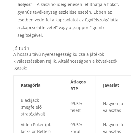
helyes”
– A kaszinó ideiglenesen letilthatja a fiókot,
gyanús tevékenység észlelése esetén. Ebben az
esetben vedd fel a kapcsolatot az ügyfélszolgálattal
a „kapcsolatfelvétel” vagy a „support” gomb
segítségével.
Jó tudni
A hosszú távú nyereségesség kulcsa a játékok
kiválasztásában rejlik. Általánosságban a következők
igazak:
Átlagos
Kategória
Javaslat
RTP
Blackjack
99.5%
Nagyon jó
(megfelelő
felett
választás
stratégiával)
Video Poker (pl.
99.5%
Nagyon jó
Jacks or Better)
körül
választás