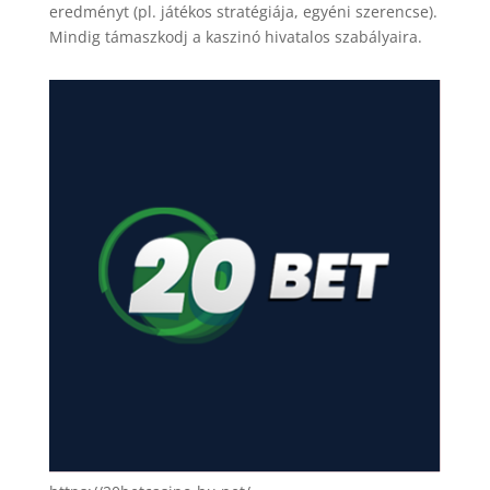
eredményt (pl. játékos stratégiája, egyéni szerencse).
Mindig támaszkodj a kaszinó hivatalos szabályaira.