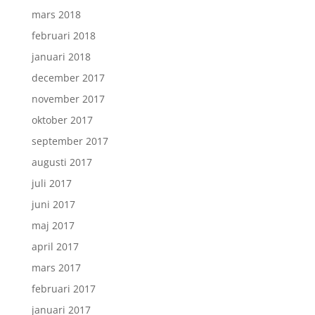
mars 2018
februari 2018
januari 2018
december 2017
november 2017
oktober 2017
september 2017
augusti 2017
juli 2017
juni 2017
maj 2017
april 2017
mars 2017
februari 2017
januari 2017