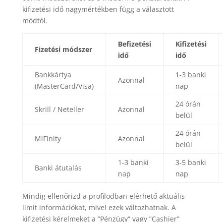
kifizetési idő nagymértékben függ a választott
módtól.
Befizetési
Kifizetési
Fizetési módszer
idő
idő
Bankkártya
1-3 banki
Azonnal
(MasterCard/Visa)
nap
24 órán
Skrill / Neteller
Azonnal
belül
24 órán
MiFinity
Azonnal
belül
1-3 banki
3-5 banki
Banki átutalás
nap
nap
Mindig ellenőrizd a profilodban elérhető aktuális
limit információkat, mivel ezek változhatnak. A
kifizetési kérelmeket a ”Pénzügy” vagy ”Cashier”