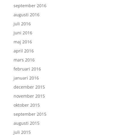
september 2016
augusti 2016
juli 2016
juni 2016
maj 2016
april 2016
mars 2016
februari 2016
januari 2016
december 2015
november 2015
oktober 2015
september 2015
augusti 2015
juli 2015