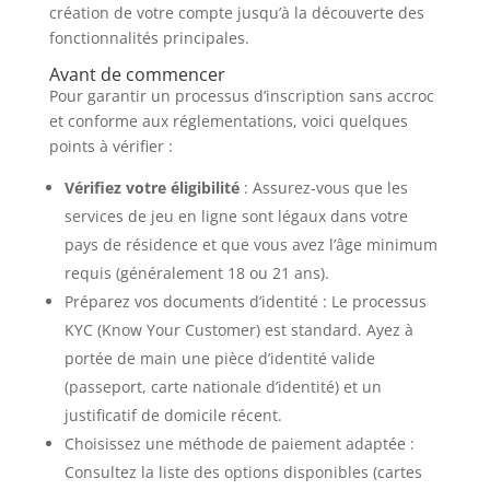
création de votre compte jusqu’à la découverte des
fonctionnalités principales.
Avant de commencer
Pour garantir un processus d’inscription sans accroc
et conforme aux réglementations, voici quelques
points à vérifier :
Vérifiez votre éligibilité
: Assurez-vous que les
services de jeu en ligne sont légaux dans votre
pays de résidence et que vous avez l’âge minimum
requis (généralement 18 ou 21 ans).
Préparez vos documents d’identité : Le processus
KYC (Know Your Customer) est standard. Ayez à
portée de main une pièce d’identité valide
(passeport, carte nationale d’identité) et un
justificatif de domicile récent.
Choisissez une méthode de paiement adaptée :
Consultez la liste des options disponibles (cartes