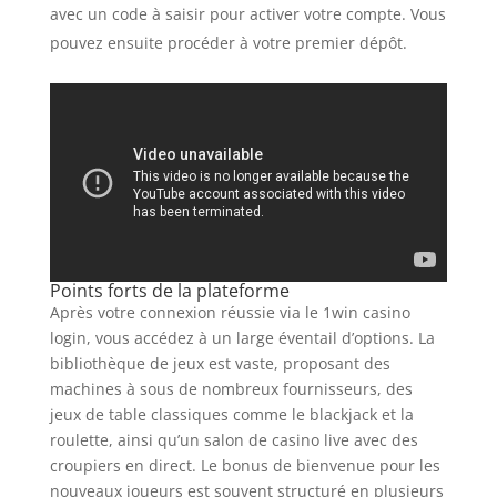
avec un code à saisir pour activer votre compte. Vous
pouvez ensuite procéder à votre premier dépôt.
Points forts de la plateforme
Après votre connexion réussie via le 1win casino
login, vous accédez à un large éventail d’options. La
bibliothèque de jeux est vaste, proposant des
machines à sous de nombreux fournisseurs, des
jeux de table classiques comme le blackjack et la
roulette, ainsi qu’un salon de casino live avec des
croupiers en direct. Le bonus de bienvenue pour les
nouveaux joueurs est souvent structuré en plusieurs