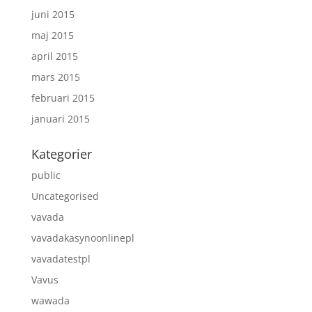
juni 2015
maj 2015
april 2015
mars 2015
februari 2015
januari 2015
Kategorier
public
Uncategorised
vavada
vavadakasynoonlinepl
vavadatestpl
Vavus
wawada