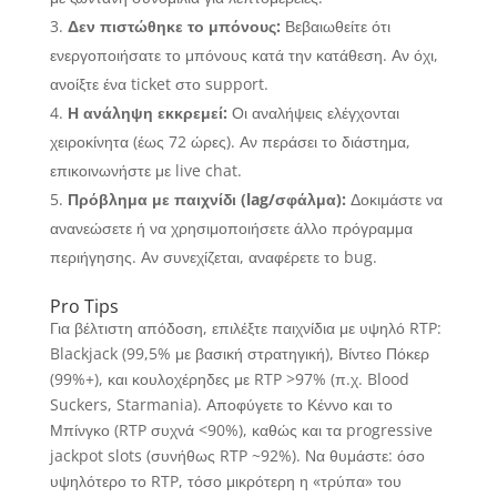
Δεν πιστώθηκε το μπόνους:
Βεβαιωθείτε ότι
ενεργοποιήσατε το μπόνους κατά την κατάθεση. Αν όχι,
ανοίξτε ένα ticket στο support.
Η ανάληψη εκκρεμεί:
Οι αναλήψεις ελέγχονται
χειροκίνητα (έως 72 ώρες). Αν περάσει το διάστημα,
επικοινωνήστε με live chat.
Πρόβλημα με παιχνίδι (lag/σφάλμα):
Δοκιμάστε να
ανανεώσετε ή να χρησιμοποιήσετε άλλο πρόγραμμα
περιήγησης. Αν συνεχίζεται, αναφέρετε το bug.
Pro Tips
Για βέλτιστη απόδοση, επιλέξτε παιχνίδια με υψηλό RTP:
Blackjack (99,5% με βασική στρατηγική), Βίντεο Πόκερ
(99%+), και κουλοχέρηδες με RTP >97% (π.χ. Blood
Suckers, Starmania). Αποφύγετε το Κέννο και το
Μπίνγκο (RTP συχνά <90%), καθώς και τα progressive
jackpot slots (συνήθως RTP ~92%). Να θυμάστε: όσο
υψηλότερο το RTP, τόσο μικρότερη η «τρύπα» του