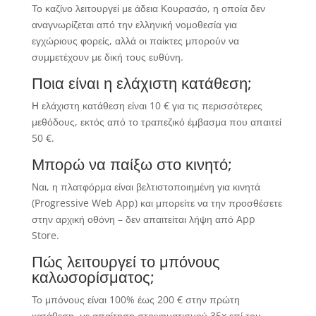
Το καζίνο λειτουργεί με άδεια Κουρασάο, η οποία δεν
αναγνωρίζεται από την ελληνική νομοθεσία για
εγχώριους φορείς, αλλά οι παίκτες μπορούν να
συμμετέχουν με δική τους ευθύνη.
Ποια είναι η ελάχιστη κατάθεση;
Η ελάχιστη κατάθεση είναι 10 € για τις περισσότερες
μεθόδους, εκτός από το τραπεζικό έμβασμα που απαιτεί
50 €.
Μπορώ να παίξω στο κινητό;
Ναι, η πλατφόρμα είναι βελτιστοποιημένη για κινητά
(Progressive Web App) και μπορείτε να την προσθέσετε
στην αρχική οθόνη – δεν απαιτείται λήψη από App
Store.
Πώς λειτουργεί το μπόνους
καλωσορίσματος;
Το μπόνους είναι 100% έως 200 € στην πρώτη
κατάθεση, με απαίτηση στοιχηματισμού 35x επί του