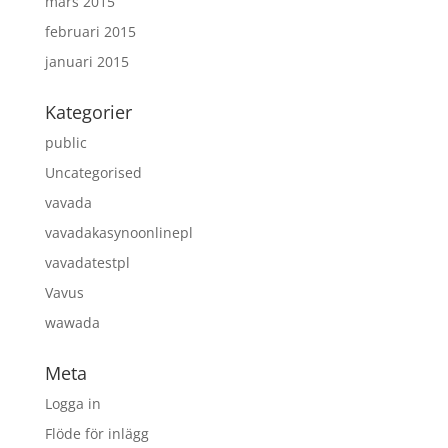
mars 2015
februari 2015
januari 2015
Kategorier
public
Uncategorised
vavada
vavadakasynoonlinepl
vavadatestpl
Vavus
wawada
Meta
Logga in
Flöde för inlägg