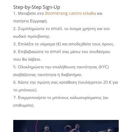
Step-by-Step Sign-Up
Μεταβείτε στο
Boomerang casino ελλαδα
και
πατήστε Εγγραφή.
Συμπληρώστε το email, το όνομα χρήστη και τον
κωδικό πρόσβασης.
Επιλέξτε το νόμισμα (€) και αποδεχθείτε τους όρους.
Επιβεβαιώστε το email σας μέσω του συνδέσμου
που θα λάβετε.
Ολοκληρώστε την επαλήθευση ταυτότητας (KYC)
ανεβάζοντας ταυτότητα ή διαβατήριο.
Κάντε την πρώτη σας κατάθεση (τουλάχιστον 20 € για
το μπόνους).
Ενεργοποιήστε το μπόνους καλωσορίσματος (αν
επιθυμείτε).