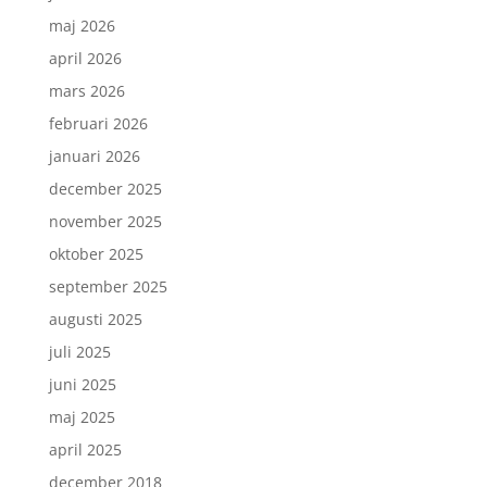
maj 2026
april 2026
mars 2026
februari 2026
januari 2026
december 2025
november 2025
oktober 2025
september 2025
augusti 2025
juli 2025
juni 2025
maj 2025
april 2025
december 2018