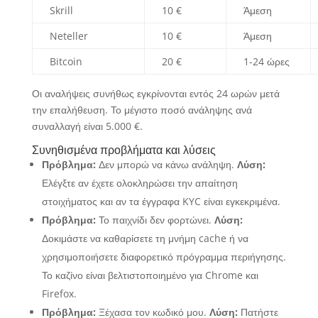
Skrill
10 €
Άμεση
Neteller
10 €
Άμεση
Bitcoin
20 €
1-24 ώρες
Οι αναλήψεις συνήθως εγκρίνονται εντός 24 ωρών μετά
την επαλήθευση. Το μέγιστο ποσό ανάληψης ανά
συναλλαγή είναι 5.000 €.
Συνηθισμένα προβλήματα και λύσεις
Πρόβλημα:
Δεν μπορώ να κάνω ανάληψη.
Λύση:
Ελέγξτε αν έχετε ολοκληρώσει την απαίτηση
στοιχήματος και αν τα έγγραφα KYC είναι εγκεκριμένα.
Πρόβλημα:
Το παιχνίδι δεν φορτώνει.
Λύση:
Δοκιμάστε να καθαρίσετε τη μνήμη cache ή να
χρησιμοποιήσετε διαφορετικό πρόγραμμα περιήγησης.
Το καζίνο είναι βελτιστοποιημένο για Chrome και
Firefox.
Πρόβλημα:
Ξέχασα τον κωδικό μου.
Λύση:
Πατήστε