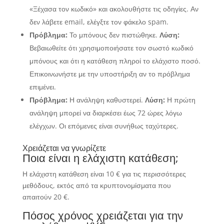
«Ξέχασα τον κωδικό» και ακολουθήστε τις οδηγίες. Αν
δεν λάβετε email, ελέγξτε τον φάκελο spam.
Πρόβλημα:
Το μπόνους δεν πιστώθηκε.
Λύση:
Βεβαιωθείτε ότι χρησιμοποιήσατε τον σωστό κωδικό
μπόνους και ότι η κατάθεση πληροί το ελάχιστο ποσό.
Επικοινωνήστε με την υποστήριξη αν το πρόβλημα
επιμένει.
Πρόβλημα:
Η ανάληψη καθυστερεί.
Λύση:
Η πρώτη
ανάληψη μπορεί να διαρκέσει έως 72 ώρες λόγω
ελέγχων. Οι επόμενες είναι συνήθως ταχύτερες.
Χρειάζεται να γνωρίζετε
Ποια είναι η ελάχιστη κατάθεση;
Η ελάχιστη κατάθεση είναι 10 € για τις περισσότερες
μεθόδους, εκτός από τα κρυπτονομίσματα που
απαιτούν 20 €.
Πόσος χρόνος χρειάζεται για την