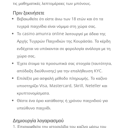
τις μαθηματικές λεπτομέρειες των μπόνους.
Πριν ξεκινήσετε
Βεβαιωθείτε ότι είστε άνω των 18 ετών και ότι τα
τυχερά παιχνίδια είναι νόμιμα στη χώρα σας.
Το casino amunra online λειτουργεί με άδεια της
Αρχής Τυχερών Παιχνιδιών της Κουράσάο. Τα κέρδη
ενδέχεται να υπόκεινται σε φορολογία ανάλογα με τη
χώρα σας.
Έχετε έτοιμα τα προσωπικά σας στοιχεία (ταυτότητα,
απόδειξη διεύθυνσης) για την επαλήθευση KYC.
Επιλέξτε μια ασφαλή μέθοδο πληρωμής. Το καζίνο
υποστηρίζει Visa, Mastercard, Skrill, Neteller και
κρυπτονομίσματα.
Θέστε ένα όριο κατάθεσης ή χρόνου παιχνιδιού για
υπεύθυνο παιχνίδι.
Δημιουργία λογαριασμού
Επισκεφθείτε την ιστοσελίδα του καζίνο μέσω του