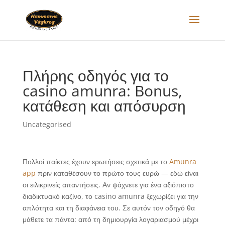
Πλήρης οδηγός για το
casino amunra: Bonus,
κατάθεση και απόσυρση
Uncategorised
Πολλοί παίκτες έχουν ερωτήσεις σχετικά με το
Amunra
app
πριν καταθέσουν το πρώτο τους ευρώ — εδώ είναι
οι ειλικρινείς απαντήσεις. Αν ψάχνετε για ένα αξιόπιστο
διαδικτυακό καζίνο, το casino amunra ξεχωρίζει για την
απλότητα και τη διαφάνεια του. Σε αυτόν τον οδηγό θα
μάθετε τα πάντα: από τη δημιουργία λογαριασμού μέχρι