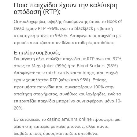
Ποια παιχνίδια έχουν την καλύτερη
απόδοση (RTP);
Οι κουλοχέρηδες υψηλής διακύμανσης όπως το Book of
Dead έχουν RTP ~96%, ενώ το blackjack με βασική
στρατηγική φτάνει το 99,5%. Αποφύγετε τα παιχνίδια με
προοδευτικά τζάκποτ αν θέλετε σταθερές αποδόσεις.
Επιπλέον συμβουλές
Για μέγιστη αξία, επιλέξτε παιχνίδια με RTP άνω του 97%,
όπως το Mega Joker (99%) ή το Blood Suckers (98%).
Αποφύγετε τα scratch cards και τα bingo, που συχνά
έχουν χαμηλότερο RTP (κάτω από 95%). Επίσης,
προτιμήστε παιχνίδια που συνεισφέρουν 100% στην
απαίτηση στοιχήματος, συνήθως κουλοχέρηδες, ενώ τα
επιτραπέζια παιχνίδια μπορεί να συνεισφέρουν μόνο 10-
20%.
Εν κατακλείδι, το casino amunra online προσφέρει μια
αξιόπιστη εμπειρία με καλά μπόνους, αλλά πάντα
διαβάζετε τους όρους και παίζετε υπεύθυνα.