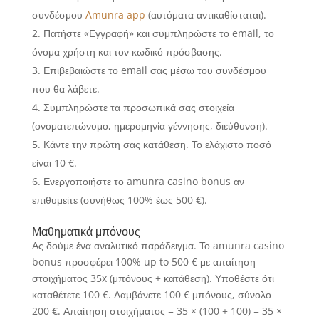
συνδέσμου
Amunra app
(αυτόματα αντικαθίσταται).
Πατήστε «Εγγραφή» και συμπληρώστε το email, το
όνομα χρήστη και τον κωδικό πρόσβασης.
Επιβεβαιώστε το email σας μέσω του συνδέσμου
που θα λάβετε.
Συμπληρώστε τα προσωπικά σας στοιχεία
(ονοματεπώνυμο, ημερομηνία γέννησης, διεύθυνση).
Κάντε την πρώτη σας κατάθεση. Το ελάχιστο ποσό
είναι 10 €.
Ενεργοποιήστε το amunra casino bonus αν
επιθυμείτε (συνήθως 100% έως 500 €).
Μαθηματικά μπόνους
Ας δούμε ένα αναλυτικό παράδειγμα. Το amunra casino
bonus προσφέρει 100% up to 500 € με απαίτηση
στοιχήματος 35x (μπόνους + κατάθεση). Υποθέστε ότι
καταθέτετε 100 €. Λαμβάνετε 100 € μπόνους, σύνολο
200 €. Απαίτηση στοιχήματος = 35 × (100 + 100) = 35 ×