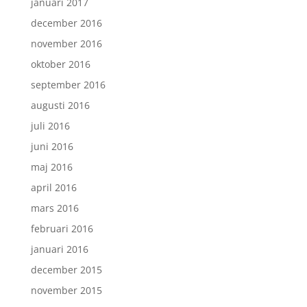
januari 2017
december 2016
november 2016
oktober 2016
september 2016
augusti 2016
juli 2016
juni 2016
maj 2016
april 2016
mars 2016
februari 2016
januari 2016
december 2015
november 2015