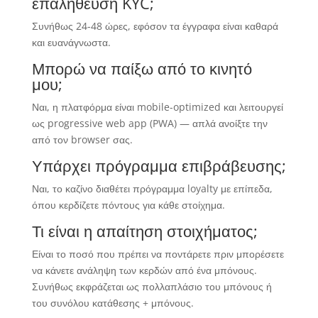
επαλήθευση KYC;
Συνήθως 24-48 ώρες, εφόσον τα έγγραφα είναι καθαρά
και ευανάγνωστα.
Μπορώ να παίξω από το κινητό
μου;
Ναι, η πλατφόρμα είναι mobile-optimized και λειτουργεί
ως progressive web app (PWA) — απλά ανοίξτε την
από τον browser σας.
Υπάρχει πρόγραμμα επιβράβευσης;
Ναι, το καζίνο διαθέτει πρόγραμμα loyalty με επίπεδα,
όπου κερδίζετε πόντους για κάθε στοίχημα.
Τι είναι η απαίτηση στοιχήματος;
Είναι το ποσό που πρέπει να ποντάρετε πριν μπορέσετε
να κάνετε ανάληψη των κερδών από ένα μπόνους.
Συνήθως εκφράζεται ως πολλαπλάσιο του μπόνους ή
του συνόλου κατάθεσης + μπόνους.