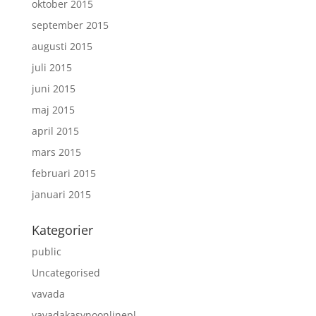
oktober 2015
september 2015
augusti 2015
juli 2015
juni 2015
maj 2015
april 2015
mars 2015
februari 2015
januari 2015
Kategorier
public
Uncategorised
vavada
vavadakasynoonlinepl