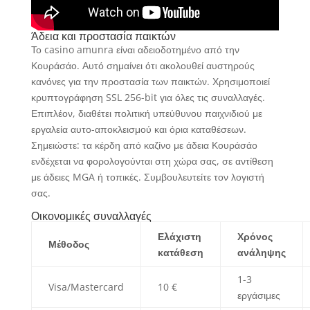
Άδεια και προστασία παικτών
Το casino amunra είναι αδειοδοτημένο από την
Κουράσάο. Αυτό σημαίνει ότι ακολουθεί αυστηρούς
κανόνες για την προστασία των παικτών. Χρησιμοποιεί
κρυπτογράφηση SSL 256-bit για όλες τις συναλλαγές.
Επιπλέον, διαθέτει πολιτική υπεύθυνου παιχνιδιού με
εργαλεία αυτο-αποκλεισμού και όρια καταθέσεων.
Σημειώστε: τα κέρδη από καζίνο με άδεια Κουράσάο
ενδέχεται να φορολογούνται στη χώρα σας, σε αντίθεση
με άδειες MGA ή τοπικές. Συμβουλευτείτε τον λογιστή
σας.
Οικονομικές συναλλαγές
Ελάχιστη
Χρόνος
Μέθοδος
κατάθεση
ανάληψης
1-3
Visa/Mastercard
10 €
εργάσιμες