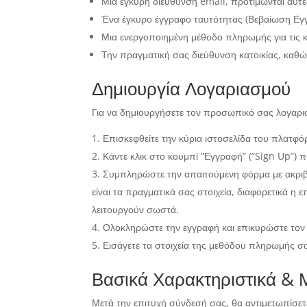
Μια έγκυρη διεύθυνση email, προτιμώνται αυτ
Ένα έγκυρο έγγραφο ταυτότητας (Βεβαίωση Εγγ
Μια ενεργοποιημένη μέθοδο πληρωμής για τις κα
Την πραγματική σας διεύθυνση κατοικίας, καθώ
Δημιουργία Λογαριασμού
Για να δημιουργήσετε τον προσωπικό σας λογαρι
Επισκεφθείτε την κύρια ιστοσελίδα του πλατφό
Κάντε κλικ στο κουμπί ”Εγγραφή” (”Sign Up”) 
Συμπληρώστε την απαιτούμενη φόρμα με ακριβή
είναι τα πραγματικά σας στοιχεία, διαφορετικά η
λειτουργούν σωστά.
Ολοκληρώστε την εγγραφή και επικυρώστε τον
Εισάγετε τα στοιχεία της μεθόδου πληρωμής σα
Βασικά Χαρακτηριστικά &
Μετά την επιτυχή σύνδεσή σας, θα αντιμετωπίσετ