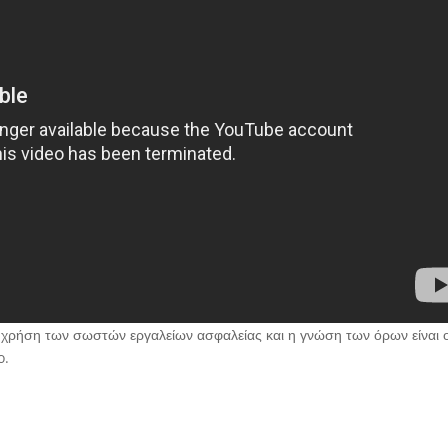
 χρήση των σωστών εργαλείων ασφαλείας και η γνώση των όρων είναι ο
o.