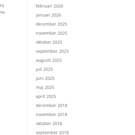
αση
februari 2026
πει
januari 2026
december 2025
november 2025
oktober 2025
september 2025
augusti 2025
juli 2025
juni 2025
maj 2025
april 2025
december 2018
november 2018
oktober 2018
september 2018