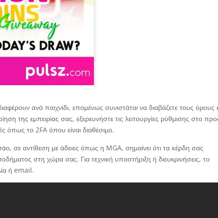
 διαφέρουν ανά παιχνίδι, επομένως συνιστάται να διαβάζετε τους όρους 
ηση της εμπειρίας σας, εξερευνήστε τις λειτουργίες ρύθμισης στο προ
ές όπως το 2FA όπου είναι διαθέσιμο.
άο, σε αντίθεση με άδειες όπως η MGA, σημαίνει ότι τα κέρδη σας
οδήματος στη χώρα σας. Για τεχνική υποστήριξη ή διευκρινήσεις, το
ία ή email.