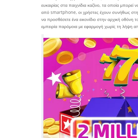
ευκαιρίας στα παιχνίδια καζίνο, τα οποία μπορεί
από smartphone, οι χρήστες έχουν συνήθως στη 
να προσθέσετε ένα εικονίδιο στην αρχική οθόνη
εμπειρία παρόμοια με εφαρμογή χωρίς τη λήψη α