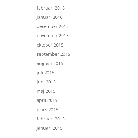
februari 2016
januari 2016
december 2015
november 2015
oktober 2015
september 2015
augusti 2015
juli 2015
juni 2015
maj 2015
april 2015
mars 2015
februari 2015
januari 2015