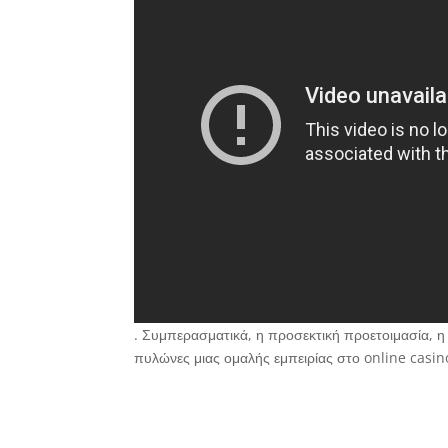
. Συμπερασματικά, η προσεκτική προετοιμασία, η
πυλώνες μιας ομαλής εμπειρίας στο online casin