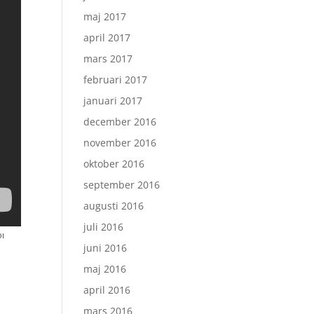
maj 2017
april 2017
mars 2017
februari 2017
januari 2017
december 2016
november 2016
oktober 2016
september 2016
augusti 2016
juli 2016
ι
juni 2016
maj 2016
april 2016
mars 2016