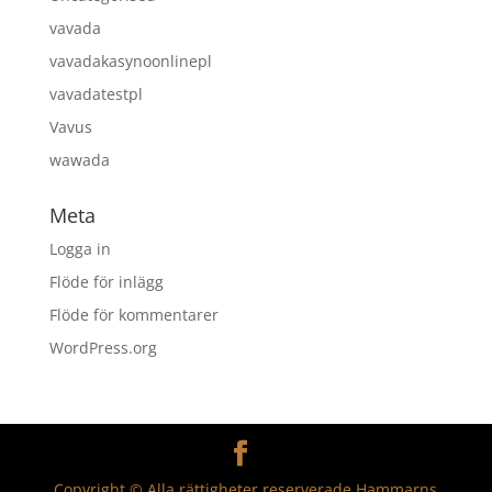
vavada
vavadakasynoonlinepl
vavadatestpl
Vavus
wawada
Meta
Logga in
Flöde för inlägg
Flöde för kommentarer
WordPress.org
Copyright © Alla rättigheter reserverade Hammarns