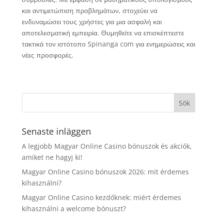
και αντιμετώπιση προβλημάτων, στοχεύει να
ενδυναμώσει τους χρήστες για μια ασφαλή και
αποτελεσματική εμπειρία. Θυμηθείτε να επισκέπτεστε
τακτικά τον ιστότοπο Spinanga com για ενημερώσεις και
νέες προσφορές.
Senaste inläggen
A legjobb Magyar Online Casino bónuszok és akciók,
amiket ne hagyj ki!
Magyar Online Casino bónuszok 2026: mit érdemes
kihasználni?
Magyar Online Casino kezdőknek: miért érdemes
kihasználni a welcome bónuszt?