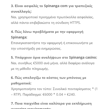
3. Είναι ασφαλές το Spinanga com για τραπεζικές
συναλλαγές;
Ναι, χρησιμοποιεί προηγμένα πρωτόκολλα ασφαλείας,
αλλά πάντα επιβεβαιώστε τη σύνδεση HTTPS.
4. Πώς λύνω προβλήματα με την εφαρμογή
Spinanga;
Επανεγκαταστήστε την εφαρμογή ή επικοινωνήστε με
την υποστήριξη για ενημερώσεις.
5. Υπάρχουν όρια αναλήψεων στο Spinanga casino;
Ναι, συνήθως €5000 ανά μήνα, αλλά διαφέρει ανάλογα
με τη μέθοδο πληρωμής.
6. Πώς υπολογίζω το κόστος των μπόνους με
μαθηματικά;
Χρησιμοποιήστε τον τύπο: Συνολικό πονταρίσματος * (1
– RTP). Παράδειγμα: €6000 * 0.04 = €240.
7. Ποια παιχνίδια είναι καλύτερα για εκπλήρωση
wagering requirements;